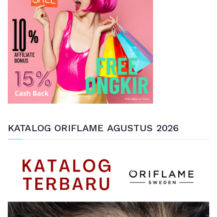
t
u
k
:
KATALOG ORIFLAME AGUSTUS 2026