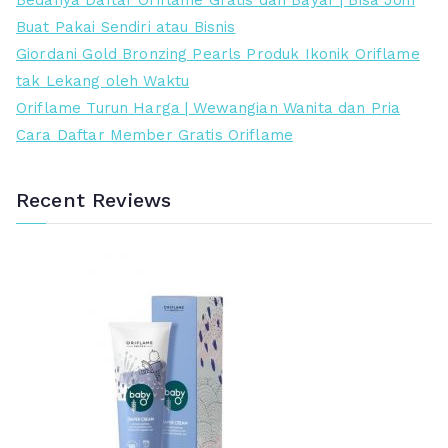
Bedanya Daftar Oriflame Gratis dan Bayar | Bisa Join
0
0
d
d
n
i
Buat Pakai Sendiri atau Bisnis
0
0
a
a
d
n
Giordani Gold Bronzing Pearls Produk Ikonik Oriflame
.
.
l
l
a
g
tak Lekang oleh Waktu
a
a
h
g
Oriflame Turun Harga | Wewangian Wanita dan Pria
h
h
i
Cara Daftar Member Gratis Oriflame
:
:
R
R
p
p
Recent Reviews
7
4
8
7
9
5
.
.
0
0
0
0
0
0
.
.