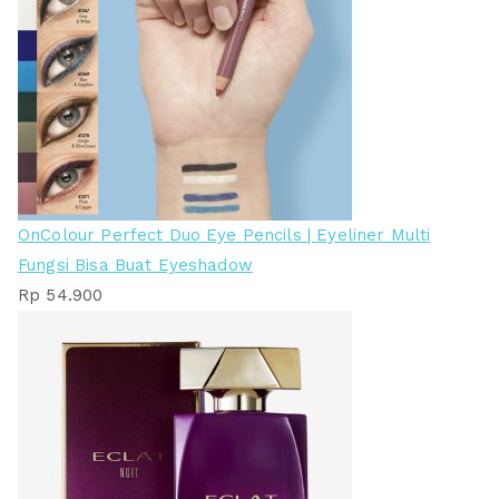
OnColour Perfect Duo Eye Pencils | Eyeliner Multi
Fungsi Bisa Buat Eyeshadow
Rp
54.900