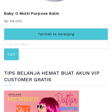
Baby O Multi Purpose Balm
Rp
99.000
Tambah ke keranjang
P
e
Cari
n
c
a
TIPS BELANJA HEMAT BUAT AKUN VIP
r
CUSTOMER GRATIS
i
a
n
u
n