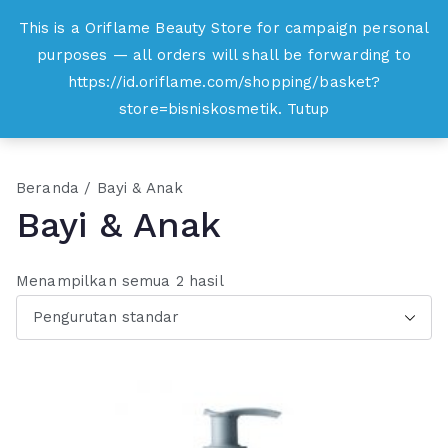
Loncat
This is a Oriflame Beauty Store for campaign personal
Oriflame
ke
purposes — all orders will shall be forwarding to
Belanja Online dan Peluang Usaha Produk
konten
https://id.oriflame.com/shopping/basket?
Kecantikan
store=bisniskosmetik.
Tutup
Beranda
/ Bayi & Anak
Bayi & Anak
Menampilkan semua 2 hasil