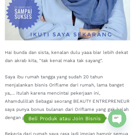
Hai bunda dan sista, kenalan dulu yaaa biar lebih dekat
dan akrab kita, "tak kenal maka tak sayang".
Saya ibu rumah tangga yang sudah 20 tahun
menjalankan bisnis Oriflame dari rumah, lama banget
ya,... itulah karena mencintai pekerjaan ini,
Ahamdulillah Sebagai seorang BEAUTY ENTREPRENEUR
saya punya bonus bulanan dari Oriflame yang gak kalah
dengan gaji kantoran seorang midle executive.
Beli Produk atau Join Bisnis
Open ch
Bekerja dari rumah saya rasa jadi impian hampir semua