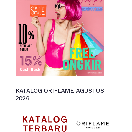
u
n
t
u
k
:
KATALOG ORIFLAME AGUSTUS
2026