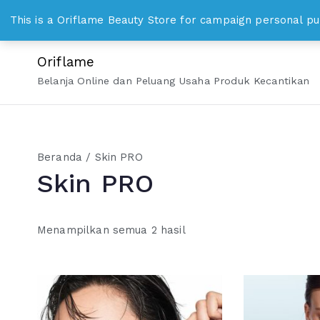
Loncat
WhatsApp 0813 8328 1000 bisniskosmetika@gmail.c
This is a Oriflame Beauty Store for campaign personal pu
ke
konten
Oriflame
Belanja Online dan Peluang Usaha Produk Kecantikan
Beranda
/ Skin PRO
Skin PRO
Menampilkan semua 2 hasil