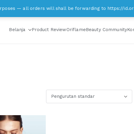
om
rposes — all orders will shall be forwarding to https://id
Belanja
Product Review
Oriflame
Beauty Community
Ko