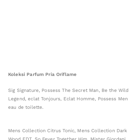
Signature Ure, Friends World.
Promo parfum dibawah ini adalah penawaran admin
dan stoknya terbatas, tidak terdapat di katalog bulan
ini, jika terdapat perbedaan harga, maka yang berlaku
harga sesuai di
web Oriflame.id
Stok terbatas
selama persediaan masih ada.
Love Potion eau de Parfum harga promo
Rp279.000,-