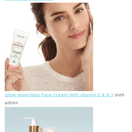
Glow essentials Face Cream With vitamin E & B 3
oleh
admin