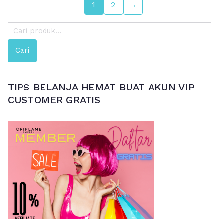
1
2
→
P
e
Cari
n
c
a
TIPS BELANJA HEMAT BUAT AKUN VIP
r
CUSTOMER GRATIS
i
a
n
u
n
t
u
k
: