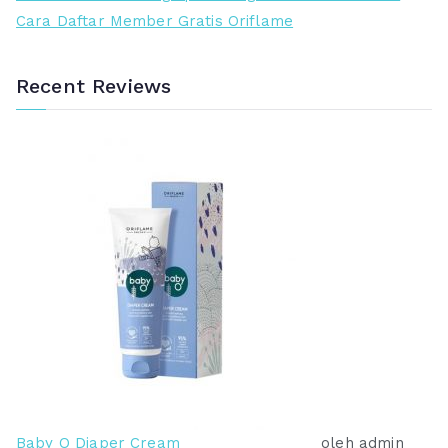
h
h
i
Cara Daftar Member Gratis Oriflame
:
:
R
R
p
p
Recent Reviews
7
4
8
7
9
5
.
.
0
0
0
0
0
0
.
.
Baby O Diaper Cream
oleh admin