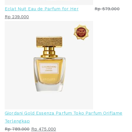
Eclat Nuit Eau de Parfum for Her
Rp
579.000
H
H
Rp
239.000
a
a
r
r
g
g
a
a
a
s
s
a
l
a
i
t
n
i
y
n
a
i
a
a
Giordani Gold Essenza Parfum Toko Parfum Oriflame
d
d
Terlengkap
a
a
H
H
Rp
789.000
Rp
475.000