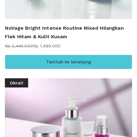
NoVage Bright Intense Routine Mixed Hilangkan
Flek Hitam & Kulit Kusam
Rp
2,445.000
Rp
1,499.000
Harga
Harga
aslinya
saat
Tambah ke keranjang
adalah:
ini
Rp 2,445.000.
adalah:
Rp 1,499.000.
Obral!