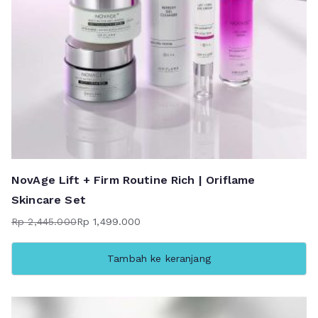
NovAge Lift + Firm Routine Rich | Oriflame
Skincare Set
Rp
2,445.000
Rp
1,499.000
Harga
Harga
aslinya
saat
Tambah ke keranjang
adalah:
ini
Rp 2,445.000.
adalah:
Rp 1,499.000.