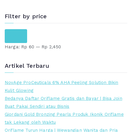
l
l
a
a
a
a
r
r
Filter by price
h
h
g
g
:
:
a
a
H
H
R
R
Saring
a
s
a
a
p
p
s
a
Harga:
Rp 60
—
Rp 2,450
r
r
l
a
g
g
5
2
i
t
a
a
Artikel Terbaru
7
3
n
i
t
t
9
9
y
n
e
e
NovAge ProCeuticals 6% AHA Peeling Solution Bikin
.
.
a
i
r
r
Kulit Glowing
0
0
a
a
e
t
Bedanya Daftar Oriflame Gratis dan Bayar | Bisa Join
0
0
d
d
n
i
Buat Pakai Sendiri atau Bisnis
0
0
a
a
d
n
Giordani Gold Bronzing Pearls Produk Ikonik Oriflame
.
.
l
l
a
g
tak Lekang oleh Waktu
a
a
h
g
Oriflame Turun Harga | Wewangian Wanita dan Pria