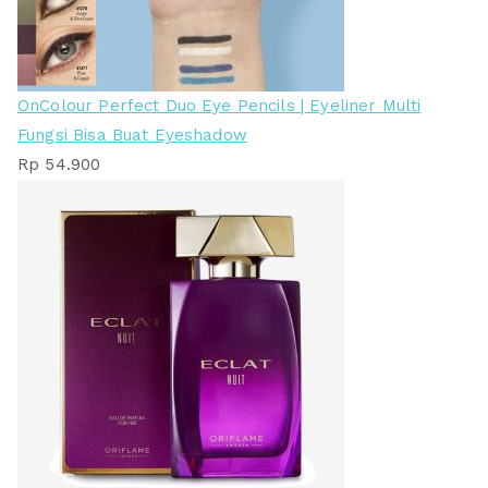
OnColour Perfect Duo Eye Pencils | Eyeliner Multi
Fungsi Bisa Buat Eyeshadow
Rp
54.900