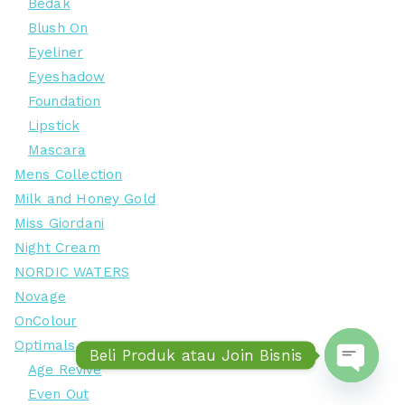
Bedak
Blush On
Eyeliner
Eyeshadow
Foundation
Lipstick
Mascara
Mens Collection
Milk and Honey Gold
Miss Giordani
Night Cream
NORDIC WATERS
Novage
OnColour
Optimals
Beli Produk atau Join Bisnis
Age Revive
Open ch
Even Out