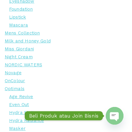
Eyeshadow
Foundation
Lipstick
Mascara
Mens Collection
Milk and Honey Gold
Miss Giordani
Night Cream
NORDIC WATERS
Novage
OnColour
Optimals
Age Revive
Even Out
Hydra Matte
Beli Produk atau Join Bisnis
Hydra Radiance
Open ch
Masker