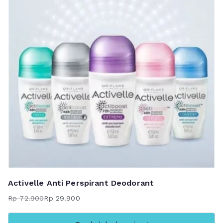
Activelle Anti Perspirant Deodorant
Rp
72.900
Rp
29.900
Harga
Harga
aslinya
saat