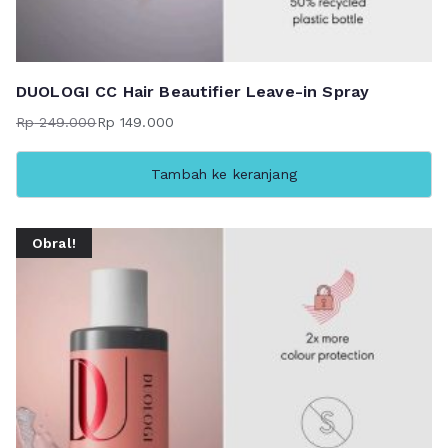
DUOLOGI CC Hair Beautifier Leave-in Spray
Rp
249.000
Rp
149.000
Harga
Harga
aslinya
saat
Tambah ke keranjang
adalah:
ini
Rp 249.000.
adalah:
Rp 149.000.
Obral!