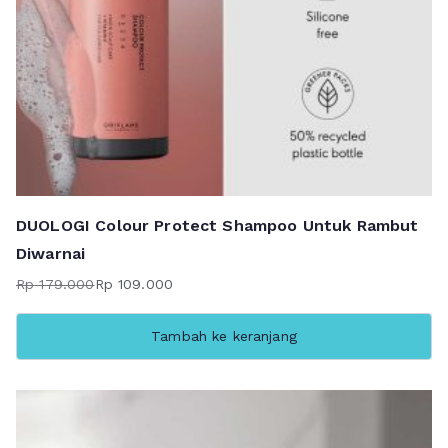
DUOLOGI Colour Protect Shampoo Untuk Rambut
Diwarnai
Rp
179.000
Rp
109.000
Harga
Harga
aslinya
saat
Tambah ke keranjang
adalah:
ini
Rp 179.000.
adalah:
Rp 109.000.