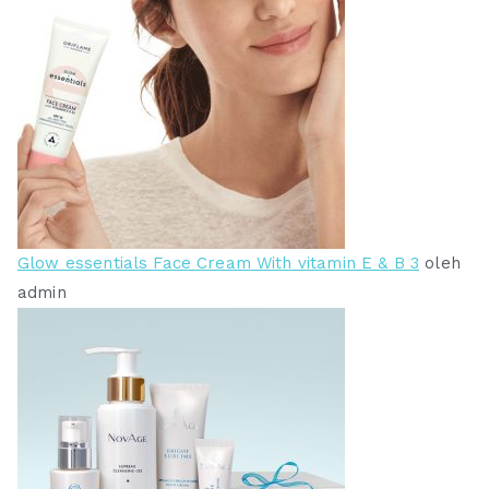
Glow essentials Face Cream With vitamin E & B 3
oleh
admin