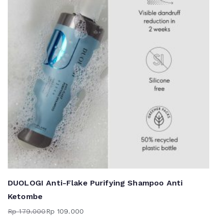
DUOLOGI Anti-Flake Purifying Shampoo Anti
Ketombe
Rp
179.000
Rp
109.000
Harga
Harga