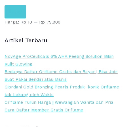
H
H
Saring
a
a
Harga:
Rp 10
—
Rp 79,900
r
r
g
g
a
a
Artikel Terbaru
t
t
e
e
NovAge ProCeuticals 6% AHA Peeling Solution Bikin
r
r
Kulit Glowing
e
t
Bedanya Daftar Oriflame Gratis dan Bayar | Bisa Join
n
i
Buat Pakai Sendiri atau Bisnis
d
n
Giordani Gold Bronzing Pearls Produk Ikonik Oriflame
a
g
tak Lekang oleh Waktu
h
g
Oriflame Turun Harga | Wewangian Wanita dan Pria
i
Cara Daftar Member Gratis Oriflame