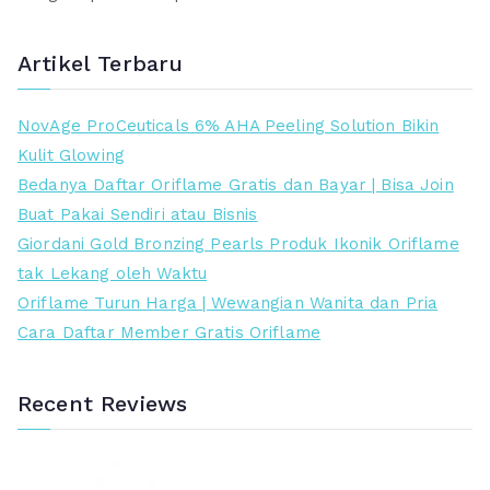
g
g
a
a
Artikel Terbaru
t
t
e
e
NovAge ProCeuticals 6% AHA Peeling Solution Bikin
r
r
Kulit Glowing
e
t
Bedanya Daftar Oriflame Gratis dan Bayar | Bisa Join
n
i
Buat Pakai Sendiri atau Bisnis
d
n
Giordani Gold Bronzing Pearls Produk Ikonik Oriflame
a
g
tak Lekang oleh Waktu
h
g
Oriflame Turun Harga | Wewangian Wanita dan Pria
i
Cara Daftar Member Gratis Oriflame
Recent Reviews