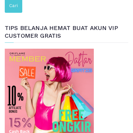
e
Cari
n
c
a
TIPS BELANJA HEMAT BUAT AKUN VIP
r
CUSTOMER GRATIS
i
a
n
u
n
t
u
k
: