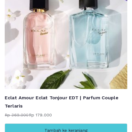
Eclat Amour Eclat Tonjour EDT | Parfum Couple
Terlaris
Rp
369.000
Rp
179.000
Harga
Harga
aslinya
saat
Tambah ke keranjang