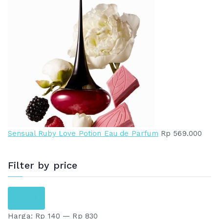
Sensual Ruby Love Potion Eau de Parfum
Rp
569.000
Filter by price
H
H
Saring
a
a
Harga:
Rp 140
—
Rp 830
r
r