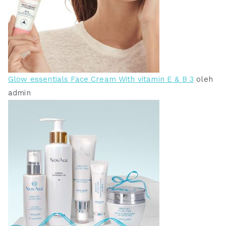
Glow essentials Face Cream With vitamin E & B 3
oleh
admin