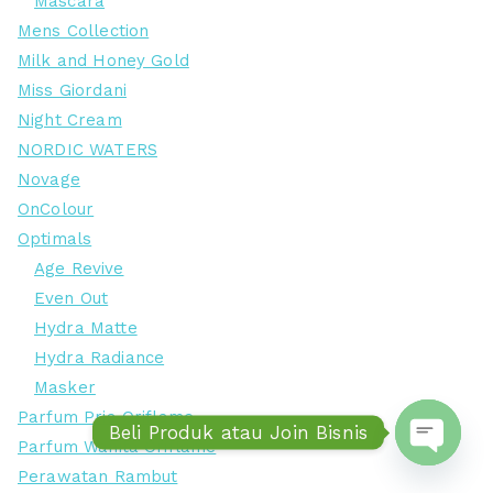
Mascara
Mens Collection
Milk and Honey Gold
Miss Giordani
Night Cream
NORDIC WATERS
Novage
OnColour
Optimals
Age Revive
Even Out
Hydra Matte
Hydra Radiance
Masker
Parfum Pria Oriflame
Beli Produk atau Join Bisnis
Parfum Wanita Oriflame
Perawatan Rambut
Open ch