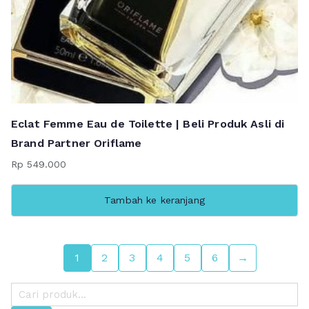
Eclat Femme Eau de Toilette | Beli Produk Asli di
Brand Partner Oriflame
Rp
549.000
Tambah ke keranjang
1
2
3
4
5
6
→
P