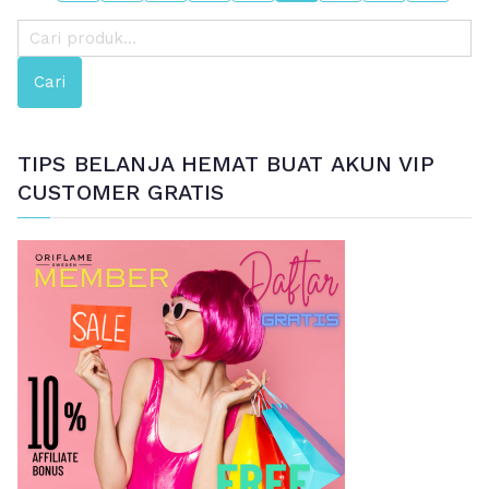
P
e
Cari
n
c
a
TIPS BELANJA HEMAT BUAT AKUN VIP
r
CUSTOMER GRATIS
i
a
n
u
n
t
u
k
: