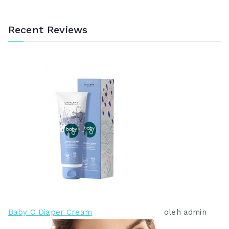
R
R
p
p
Recent Reviews
7
4
8
7
9
5
.
.
0
0
0
0
0
0
.
.
Baby O Diaper Cream
oleh admin