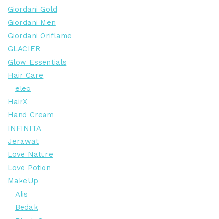
Giordani Gold
Giordani Men
Giordani Oriflame
GLACIER
Glow Essentials
Hair Care
eleo
HairX
Hand Cream
INFINITA
Jerawat
Love Nature
Love Potion
MakeUp
Alis
Bedak