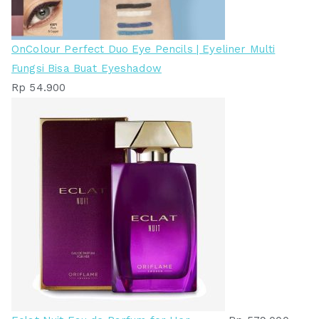
OnColour Perfect Duo Eye Pencils | Eyeliner Multi
Fungsi Bisa Buat Eyeshadow
Rp
54.900