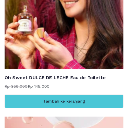
Oh Sweet DULCE DE LECHE Eau de Toilette
Rp
359.000
Rp
145.000
Harga
Harga
aslinya
saat
Tambah ke keranjang
adalah:
ini
Rp 359.000.
adalah:
Rp 145.000.