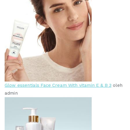
Glow essentials Face Cream With vitamin E & B 3
oleh
admin