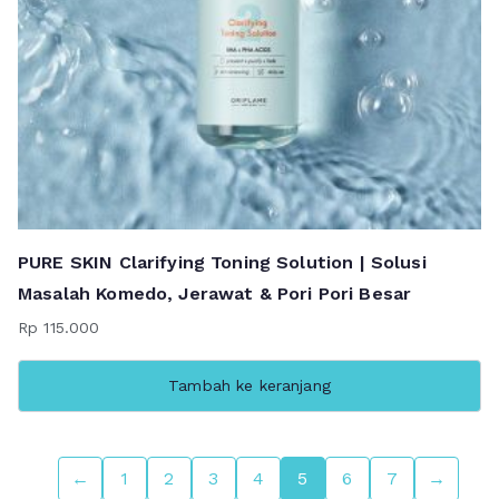
PURE SKIN Clarifying Toning Solution | Solusi
Masalah Komedo, Jerawat & Pori Pori Besar
Rp
115.000
Tambah ke keranjang
←
1
2
3
4
5
6
7
→