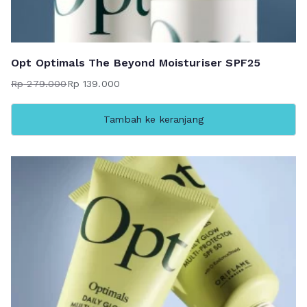
Opt Optimals The Beyond Moisturiser SPF25
Rp
279.000
Rp
139.000
Harga
Harga
aslinya
saat
Tambah ke keranjang
adalah:
ini
Rp 279.000.
adalah:
Rp 139.000.