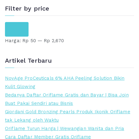
a
a
r
r
Filter by price
h
h
g
g
:
:
a
a
H
H
R
R
Saring
a
s
a
a
p
p
s
a
Harga:
Rp 50
—
Rp 2,670
r
r
l
a
g
g
5
2
i
t
a
a
Artikel Terbaru
7
3
n
i
t
t
9
9
y
n
e
e
NovAge ProCeuticals 6% AHA Peeling Solution Bikin
.
.
a
i
r
r
Kulit Glowing
0
0
a
a
e
t
Bedanya Daftar Oriflame Gratis dan Bayar | Bisa Join
0
0
d
d
n
i
Buat Pakai Sendiri atau Bisnis
0
0
a
a
d
n
Giordani Gold Bronzing Pearls Produk Ikonik Oriflame
.
.
l
l
a
g
tak Lekang oleh Waktu
a
a
h
g
Oriflame Turun Harga | Wewangian Wanita dan Pria
h
h
i
Cara Daftar Member Gratis Oriflame
:
: