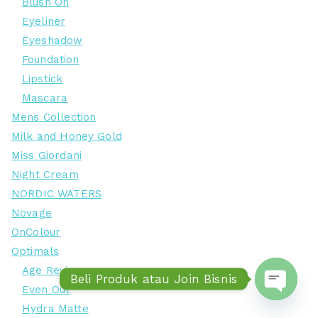
Blush On
Eyeliner
Eyeshadow
Foundation
Lipstick
Mascara
Mens Collection
Milk and Honey Gold
Miss Giordani
Night Cream
NORDIC WATERS
Novage
OnColour
Optimals
Age Revive
Beli Produk atau Join Bisnis
Even Out
Open ch
Hydra Matte