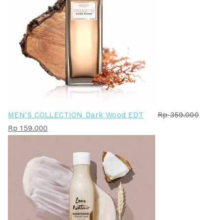
MEN'S COLLECTION Dark Wood EDT
Rp
359.000
H
H
Rp
159.000
a
a
r
r
g
g
a
a
a
s
s
a