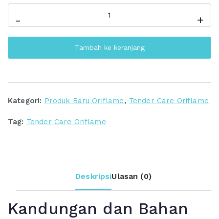
Kuantitas
-
+
Tender
Care
Tambah ke keranjang
Blackcurrant
Multi-
purpose
Balm
Kategori:
Produk Baru Oriflame
,
Tender Care Oriflame
Tag:
Tender Care Oriflame
Deskripsi
Ulasan (0)
Kandungan dan Bahan