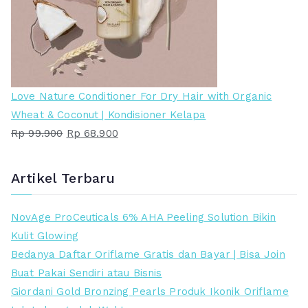
l
a
i
t
n
i
y
n
a
i
a
a
Love Nature Conditioner For Dry Hair with Organic
d
d
Wheat & Coconut | Kondisioner Kelapa
a
a
H
H
Rp
99.900
Rp
68.900
l
l
a
a
a
a
r
r
Artikel Terbaru
h
h
g
g
:
:
a
a
NovAge ProCeuticals 6% AHA Peeling Solution Bikin
R
R
a
s
Kulit Glowing
p
p
s
a
Bedanya Daftar Oriflame Gratis dan Bayar | Bisa Join
l
a
Buat Pakai Sendiri atau Bisnis
3
1
i
t
Giordani Gold Bronzing Pearls Produk Ikonik Oriflame
5
5
n
i