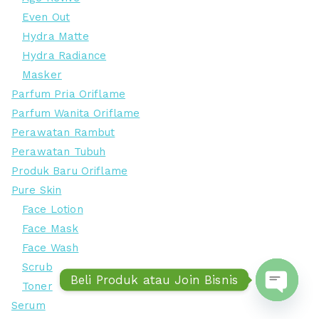
Even Out
Hydra Matte
Hydra Radiance
Masker
Parfum Pria Oriflame
Parfum Wanita Oriflame
Perawatan Rambut
Perawatan Tubuh
Produk Baru Oriflame
Pure Skin
Face Lotion
Face Mask
Face Wash
Scrub
Beli Produk atau Join Bisnis
Toner
Serum
Open ch