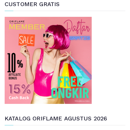
r
CUSTOMER GRATIS
i
a
n
u
n
t
u
k
:
KATALOG ORIFLAME AGUSTUS 2026