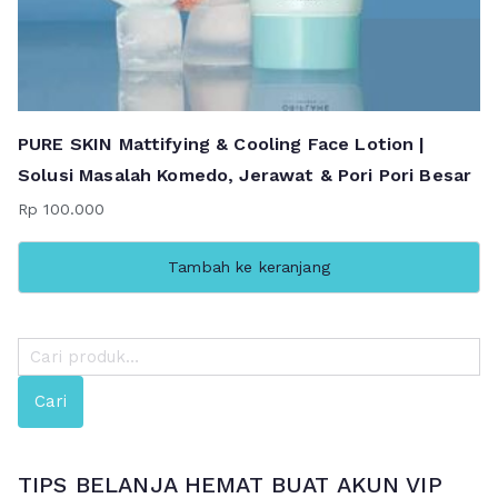
PURE SKIN Mattifying & Cooling Face Lotion |
Solusi Masalah Komedo, Jerawat & Pori Pori Besar
Rp
100.000
Tambah ke keranjang
P
e
Cari
n
c
a
TIPS BELANJA HEMAT BUAT AKUN VIP