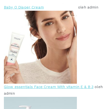
0
0
Baby O Diaper Cream
oleh admin
.
.
Glow essentials Face Cream With vitamin E & B 3
oleh
admin