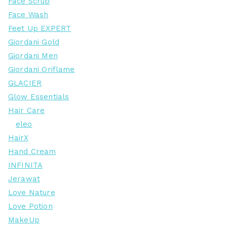
Face Scrub
Face Wash
Feet Up EXPERT
Giordani Gold
Giordani Men
Giordani Oriflame
GLACIER
Glow Essentials
Hair Care
eleo
HairX
Hand Cream
INFINITA
Jerawat
Love Nature
Love Potion
MakeUp