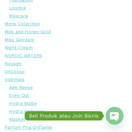
Foundation
Lipstick
Mascara
Mens Collection
Milk and Honey Gold
Miss Giordani
Night Cream
NORDIC WATERS
Novage
OnColour
Optimals
Age Revive
Even Out
Hydra Matte
Hydra Radiance
Beli Produk atau Join Bisnis
Masker
Parfum Pria Oriflame
Open ch