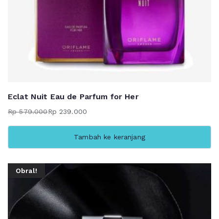
Eclat Nuit Eau de Parfum for Her
Rp
579.000
Rp
239.000
Harga
Harga
aslinya
saat
Tambah ke keranjang
adalah:
ini
Rp 579.000.
adalah:
Rp 239.000.
Obral!