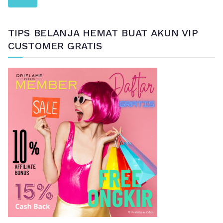
n
c
a
TIPS BELANJA HEMAT BUAT AKUN VIP
r
CUSTOMER GRATIS
i
a
n
u
n
t
u
k
: