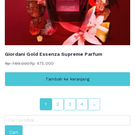
Giordani Gold Essenza Supreme Parfum
Rp
789.000
Rp
475.000
Harga
Harga
aslinya
saat
Tambah ke keranjang
adalah:
ini
Rp 789.000.
adalah:
Rp 475.000.
1
2
3
4
→
P
e
Cari