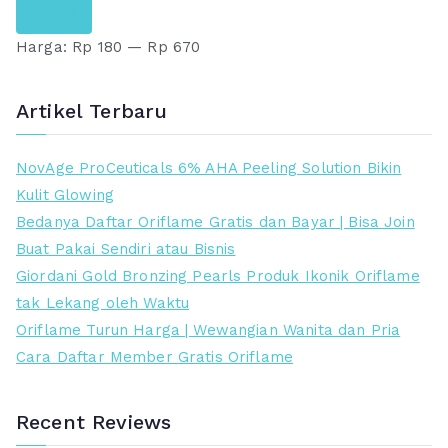
Saring
a
a
Harga:
Rp 180
—
Rp 670
r
r
g
g
a
a
Artikel Terbaru
t
t
e
e
NovAge ProCeuticals 6% AHA Peeling Solution Bikin
r
r
Kulit Glowing
e
t
Bedanya Daftar Oriflame Gratis dan Bayar | Bisa Join
n
i
Buat Pakai Sendiri atau Bisnis
d
n
Giordani Gold Bronzing Pearls Produk Ikonik Oriflame
a
g
tak Lekang oleh Waktu
h
g
Oriflame Turun Harga | Wewangian Wanita dan Pria
i
Cara Daftar Member Gratis Oriflame
Recent Reviews