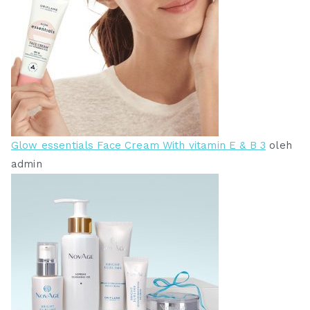
Glow essentials Face Cream With vitamin E & B 3
oleh
admin