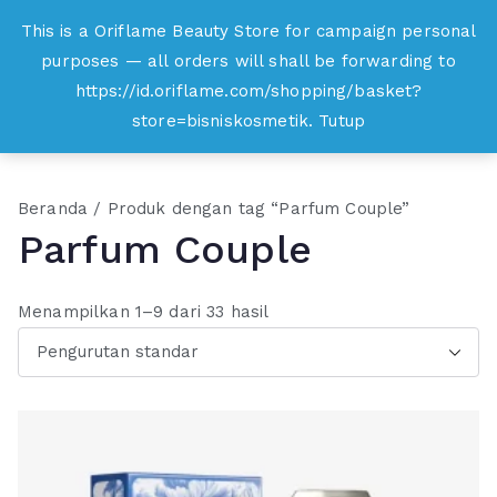
Loncat
This is a Oriflame Beauty Store for campaign personal
Oriflame
ke
purposes — all orders will shall be forwarding to
Belanja Online dan Peluang Usaha Produk
konten
https://id.oriflame.com/shopping/basket?
Kecantikan
store=bisniskosmetik.
Tutup
Beranda
/ Produk dengan tag “Parfum Couple”
Parfum Couple
Menampilkan 1–9 dari 33 hasil