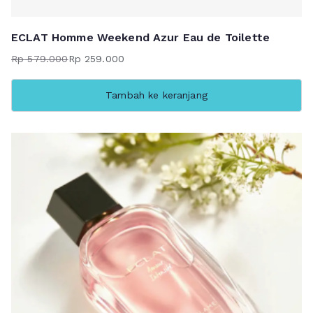
ECLAT Homme Weekend Azur Eau de Toilette
Rp
579.000
Rp
259.000
Harga
Harga
aslinya
saat
Tambah ke keranjang
adalah:
ini
Rp 579.000.
adalah:
Rp 259.000.