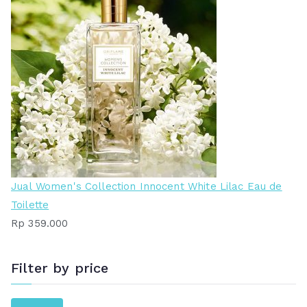
Jual Women's Collection Innocent White Lilac Eau de
Toilette
Rp
359.000
Filter by price
H
H