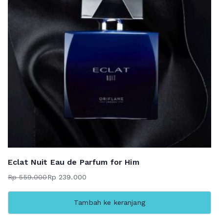
Eclat Nuit Eau de Parfum for Him
Rp
559.000
Rp
239.000
Harga
Harga
aslinya
saat
Tambah ke keranjang
adalah:
ini