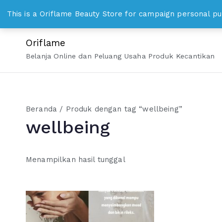
Loncat
WhatsApp 0813 8328 1000 bisniskosmetika@gmail.c
This is a Oriflame Beauty Store for campaign personal pu
ke
konten
Oriflame
Belanja Online dan Peluang Usaha Produk Kecantikan
Beranda
/ Produk dengan tag “wellbeing”
wellbeing
Menampilkan hasil tunggal