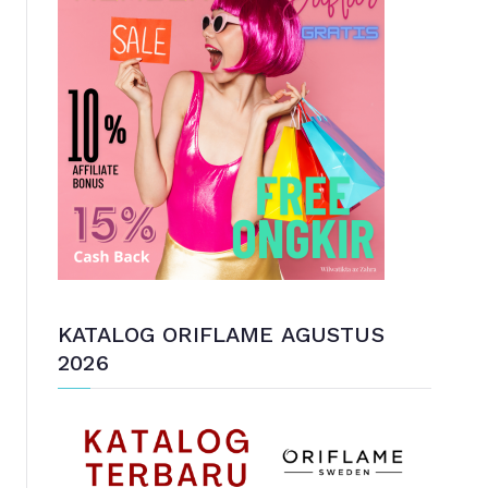
u
n
t
u
k
:
KATALOG ORIFLAME AGUSTUS
2026