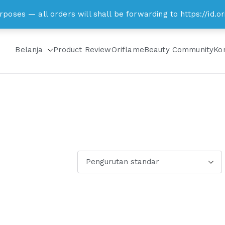
om
rposes — all orders will shall be forwarding to https://id
Belanja
Product Review
Oriflame
Beauty Community
Ko