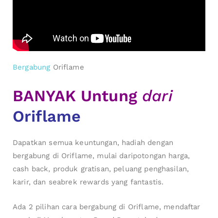
Bergabung
Oriflame
BANYAK Untung
dari
Oriflame
Dapatkan semua keuntungan, hadiah dengan
bergabung di Oriflame, mulai daripotongan harga,
cash back, produk gratisan, peluang penghasilan,
karir, dan seabrek rewards yang fantastis.
Ada 2 pilihan cara bergabung di Oriflame, mendaftar