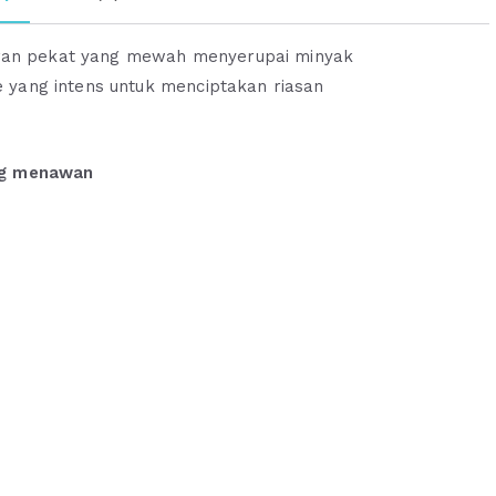
up
Oriflame
cairan pekat yang mewah menyerupai minyak
Terlengkap
 yang intens untuk menciptakan riasan
Ready
Stok
ang menawan