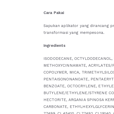
Cara Pakai
Sapukan aplikator yang dirancang p
transformasi yang mempesona.
Ingredients
ISODODECANE, OCTYLDODECANOL, S
METHOXYCINNAMATE, ACRYLATES/
COPOLYMER, MICA, TRIMETHYLSILO
PENTAISONONANOATE, PENTAERYTHR
BENZOATE, OCTOCRYLENE, ETHYL
BUTYLENE/ETHYLENE/STYRENE CO
HECTORITE, ARGANIA SPINOSA KER
CARBONATE, ETHYLHEXYLGLYCERIN, BH
77499, CI 45410, CI 77492, CI 19140, 