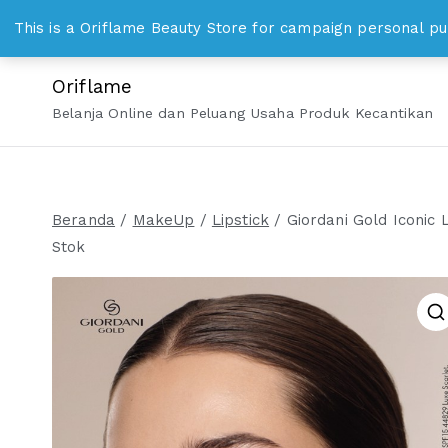
Loncat
WhatsApp 0813 8328 1000 bisniskosmetika@gmail.c
This is a Oriflame Beauty Store for campaign personal pu
ke
konten
Oriflame
Belanja Online dan Peluang Usaha Produk Kecantikan
Beranda
/
MakeUp
/
Lipstick
/ Giordani Gold Iconic 
Stok