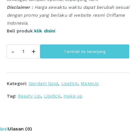
Disclaimer :
Harga sewaktu waktu dapat berubah sesuai
dengan promo yang berlaku di website resmi Oriflame
Indonesia.
Beli produk
klik disini
Kuantitas
-
+
Tambah ke keranjang
Giordani
Gold
Iconic
Lip
Kategori:
Giordani Gold
,
Lipstick
,
MakeUp
Elixir
SPF
Tag:
Beauty Lip
,
Lipstick
,
make up
15
|
Toko
Make
ipsi
Ulasan (0)