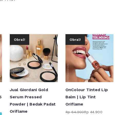
Obral!
Obral!
Jual Giordani Gold
OnColour Tinted Lip
5
Serum Pressed
Balm | Lip Tint
Powder | Bedak Padat
Oriflame
Oriflame
Rp
64.900
Rp
44.900
Harga
Harga