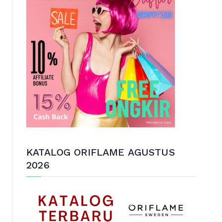
u
n
t
u
k
:
KATALOG ORIFLAME AGUSTUS
2026