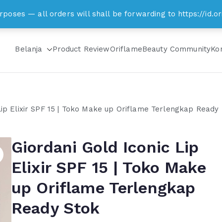
om
rposes — all orders will shall be forwarding to https://id
Belanja
Product Review
Oriflame
Beauty Community
Ko
Lip Elixir SPF 15 | Toko Make up Oriflame Terlengkap Ready
Giordani Gold Iconic Lip
Elixir SPF 15 | Toko Make
up Oriflame Terlengkap
Ready Stok