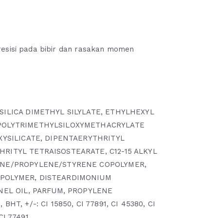
resisi pada bibir dan rasakan momen
ILICA DIMETHYL SILYLATE, ETHYLHEXYL
POLYTRIMETHYLSILOXYMETHACRYLATE
XYSILICATE, DIPENTAERYTHRITYL
ITYL TETRAISOSTEARATE, C12-15 ALKYL
ENE/PROPYLENE/STYRENE COPOLYMER,
POLYMER, DISTEARDIMONIUM
NEL OIL, PARFUM, PROPYLENE
T, +/-: CI 15850, CI 77891, CI 45380, CI
CI 77491