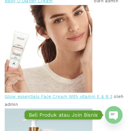
Baby O Diaper Cream
oleh admin
Glow essentials Face Cream With vitamin E & B 3
oleh
admin
Beli Produk atau Join Bisnis
Open ch