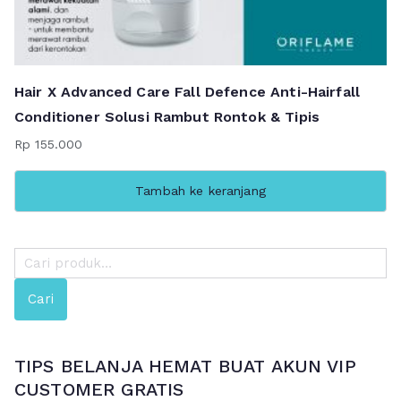
Hair X Advanced Care Fall Defence Anti-Hairfall
Conditioner Solusi Rambut Rontok & Tipis
Rp
155.000
Tambah ke keranjang
P
e
Cari
n
c
a
TIPS BELANJA HEMAT BUAT AKUN VIP
r
CUSTOMER GRATIS