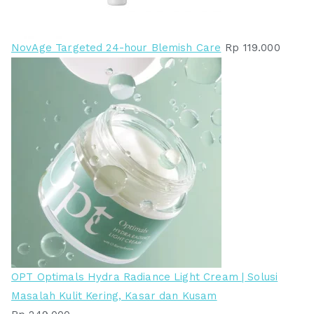
NovAge Targeted 24-hour Blemish Care
Rp
119.000
OPT Optimals Hydra Radiance Light Cream | Solusi
Masalah Kulit Kering, Kasar dan Kusam