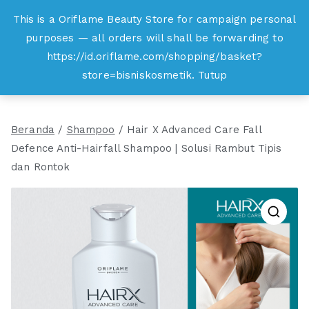
Loncat
This is a Oriflame Beauty Store for campaign personal
Oriflame
ke
purposes — all orders will shall be forwarding to
Belanja Online dan Peluang Usaha Produk
konten
https://id.oriflame.com/shopping/basket?
Kecantikan
store=bisniskosmetik.
Tutup
Beranda
/
Shampoo
/ Hair X Advanced Care Fall
Defence Anti-Hairfall Shampoo | Solusi Rambut Tipis
dan Rontok