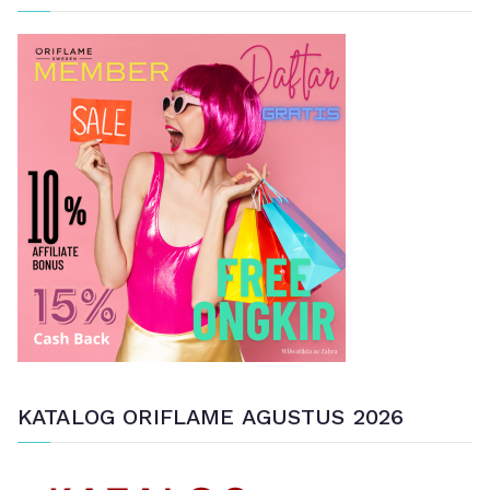
i
a
n
u
n
t
u
k
:
KATALOG ORIFLAME AGUSTUS 2026