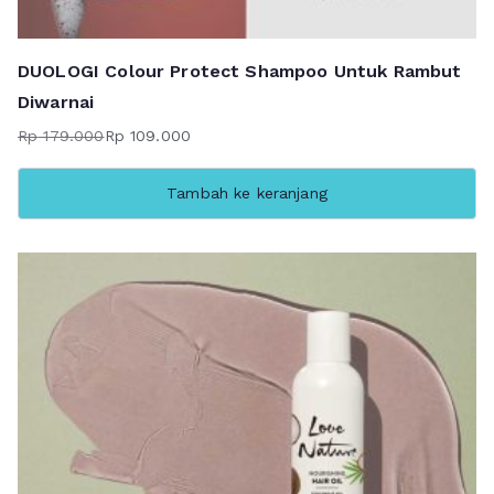
DUOLOGI Colour Protect Shampoo Untuk Rambut
Diwarnai
Rp
179.000
Rp
109.000
Harga
Harga
aslinya
saat
Tambah ke keranjang
adalah:
ini
Rp 179.000.
adalah:
Rp 109.000.