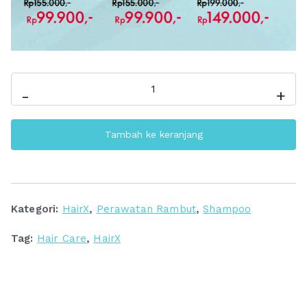
Kuantitas
-
+
Hair
X
Tambah ke keranjang
Advanced
Care
Fall
Defence
Kategori:
HairX
,
Perawatan Rambut
,
Shampoo
Anti-
Hairfall
Tag:
Hair Care
,
HairX
Shampoo
|
Solusi
Rambut