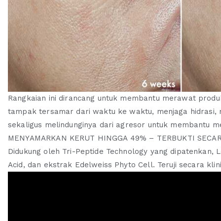
0
0
0
0
0
0
.
.
Rangkaian ini dirancang untuk membantu merawat produk
tampak tersamar dari waktu ke waktu, menjaga hidrasi, 
sekaligus melindunginya dari agresor untuk membantu me
MENYAMARKAN KERUT HINGGA 49% – TERBUKTI SECAR
Didukung oleh Tri-Peptide Technology yang dipatenkan, 
Acid, dan ekstrak Edelweiss Phyto Cell. Teruji secara kli