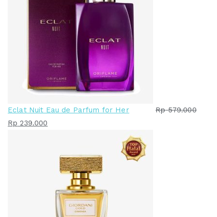
Eclat Nuit Eau de Parfum for Her
Rp
579.000
H
H
Rp
239.000
a
a
r
r
g
g
a
a
a
s
s
a
l
a