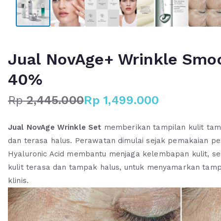
Jual NovAge+ Wrinkle Smo
40%
Rp
2,445.000
Rp
1,499.000
H
H
a
a
Jual NovAge Wrinkle
Set
memberikan tampilan kulit tam
r
r
dan terasa halus. Perawatan dimulai sejak pemakaian p
g
g
Hyaluronic Acid membantu menjaga kelembapan kulit, s
a
a
kulit terasa dan tampak halus, untuk menyamarkan tampi
a
s
s
a
klinis.
l
a
i
t
n
i