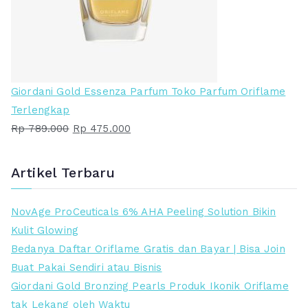
i
t
n
i
y
n
a
i
a
a
Giordani Gold Essenza Parfum Toko Parfum Oriflame
d
d
Terlengkap
a
a
H
H
Rp
789.000
Rp
475.000
l
l
a
a
a
a
r
r
Artikel Terbaru
h
h
g
g
:
:
a
a
NovAge ProCeuticals 6% AHA Peeling Solution Bikin
R
R
a
s
Kulit Glowing
p
p
s
a
Bedanya Daftar Oriflame Gratis dan Bayar | Bisa Join
l
a
Buat Pakai Sendiri atau Bisnis
5
2
i
t
Giordani Gold Bronzing Pearls Produk Ikonik Oriflame
7
3
n
i
tak Lekang oleh Waktu