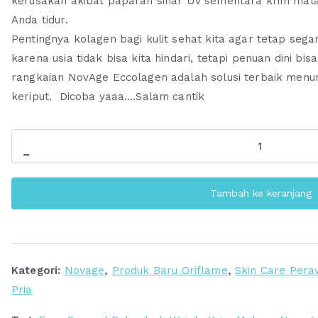
kerusakan akibat paparan sinar UV sementara krim mala
Anda tidur.
Pentingnya kolagen bagi kulit sehat kita agar tetap segar
karena usia tidak bisa kita hindari, tetapi penuan dini bi
rangkaian NovAge Eccolagen adalah solusi terbaik menun
keriput. Dicoba yaaa….Salam cantik
Kuantitas
-
Jual
NovAge+
Tambah ke keranjang
Wrinkle
Smooth
SET
|
Kategori:
Novage
,
Produk Baru Oriflame
,
Skin Care Pera
HEMAT
Pria
40%