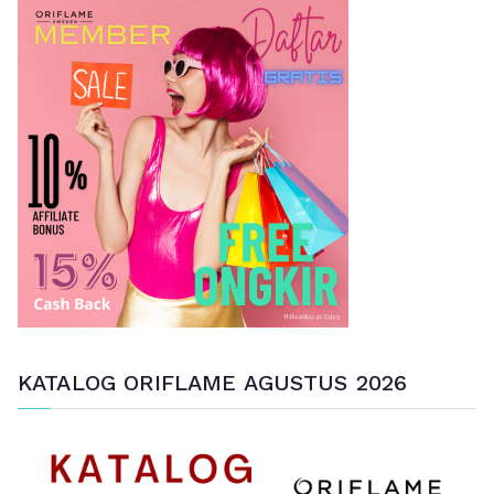
n
u
n
t
u
k
:
KATALOG ORIFLAME AGUSTUS 2026