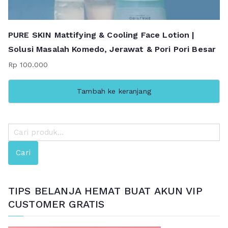
PURE SKIN Mattifying & Cooling Face Lotion |
Solusi Masalah Komedo, Jerawat & Pori Pori Besar
Rp
100.000
Tambah ke keranjang
P
e
Cari
n
c
a
TIPS BELANJA HEMAT BUAT AKUN VIP
r
CUSTOMER GRATIS
i
a