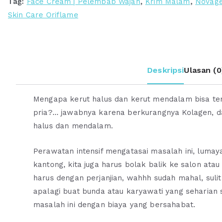
Tag:
Face Cream | Pelembab Wajah
,
Krim Malam
,
Novag
Skin Care Oriflame
Deskripsi
Ulasan (0
Mengapa kerut halus dan kerut mendalam bisa terj
pria?… jawabnya karena berkurangnya Kolagen, 
halus dan mendalam.
Perawatan intensif mengatasai masalah ini, luma
kantong, kita juga harus bolak balik ke salon atau
harus dengan perjanjian, wahhh sudah mahal, suli
apalagi buat bunda atau karyawati yang seharian s
masalah ini dengan biaya yang bersahabat.