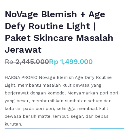
NoVage Blemish + Age
Defy Routine Light |
Paket Skincare Masalah
Jerawat
Rp
2,445.000
Rp
1,499.000
H
H
a
a
HARGA PROMO Novage Blemish Age Defy Routine
r
r
Light, membantu masalah kulit dewasa yang
g
g
berjerawat dengan komedo. Menyamarkan pori pori
a
a
yang besar, membersihkan sumbatan sebum dan
a
s
s
a
kotoran pada pori pori, sehingga membuat kulit
l
a
dewasa bersih matte, lembut, segar, dan bebas
i
t
kurutan.