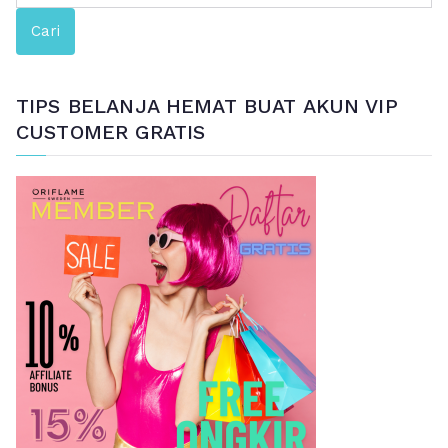
e
Cari
n
c
a
TIPS BELANJA HEMAT BUAT AKUN VIP
r
CUSTOMER GRATIS
i
a
n
u
n
t
u
k
: