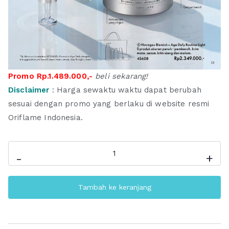
.
.
0
0
0
0
0
0
.
.
Promo Rp.1.489.000,-
beli sekarang!
Disclaimer
: Harga sewaktu waktu dapat berubah
sesuai dengan promo yang berlaku di website resmi
Oriflame Indonesia.
Kuantitas
-
+
NoVage
Blemish
Tambah ke keranjang
+
Age
Defy