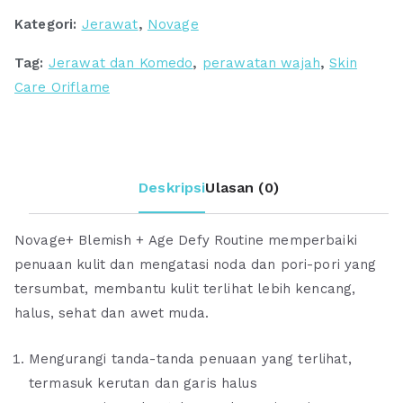
Routine
Kategori:
Jerawat
,
Novage
Light
|
Tag:
Jerawat dan Komedo
,
perawatan wajah
,
Skin
Paket
Care Oriflame
Skincare
Masalah
Jerawat
Deskripsi
Ulasan (0)
Novage+ Blemish + Age Defy Routine memperbaiki
penuaan kulit dan mengatasi noda dan pori-pori yang
tersumbat, membantu kulit terlihat lebih kencang,
halus, sehat dan awet muda.
Mengurangi tanda-tanda penuaan yang terlihat,
termasuk kerutan dan garis halus