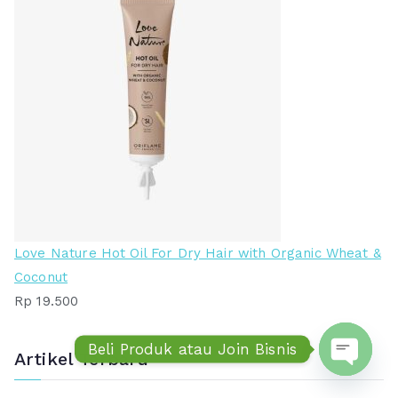
Love Nature Hot Oil For Dry Hair with Organic Wheat &
Coconut
Rp
19.500
Beli Produk atau Join Bisnis
Artikel Terbaru
Open ch