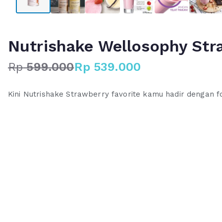
Nutrishake Wellosophy Stra
Rp
599.000
Rp
539.000
H
H
a
a
Kini Nutrishake Strawberry favorite kamu hadir dengan
r
r
g
g
a
a
a
s
s
a
l
a
i
t
n
i
y
n
a
i
a
a