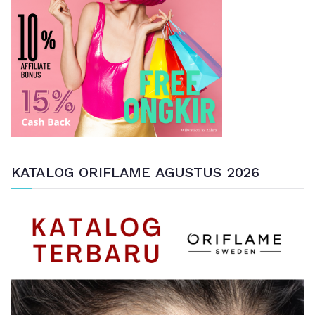
t
u
k
:
KATALOG ORIFLAME AGUSTUS 2026