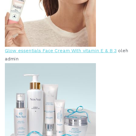
Glow essentials Face Cream With vitamin E & B 3
oleh
admin