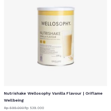
Nutrishake Wellosophy Vanilla Flavour | Oriflame
Wellbeing
Rp
599.000
Rp
539.000
Harga
Harga