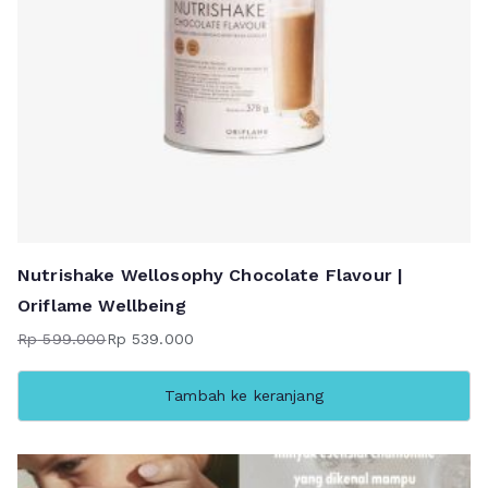
Nutrishake Wellosophy Chocolate Flavour |
Oriflame Wellbeing
Rp
599.000
Rp
539.000
Harga
Harga
aslinya
saat
Tambah ke keranjang
adalah:
ini
Rp 599.000.
adalah:
Rp 539.000.