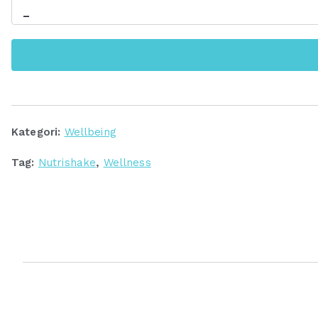
-
Nutrishake
Wellosophy
Strawberry
Flavour
|
Oriflame
Kategori:
Wellbeing
Wellbeing
Tag:
Nutrishake
,
Wellness