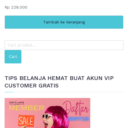
Rp
229.000
Tambah ke keranjang
P
e
Cari
n
c
a
TIPS BELANJA HEMAT BUAT AKUN VIP
r
CUSTOMER GRATIS
i
a
n
u
n