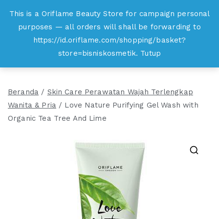
Loncat
This is a Oriflame Beauty Store for campaign personal
Oriflame
ke
purposes — all orders will shall be forwarding to
Belanja Online dan Peluang Usaha Produk
konten
https://id.oriflame.com/shopping/basket?
Kecantikan
store=bisniskosmetik.
Tutup
Beranda
/
Skin Care Perawatan Wajah Terlengkap
Wanita & Pria
/ Love Nature Purifying Gel Wash with
Organic Tea Tree And Lime