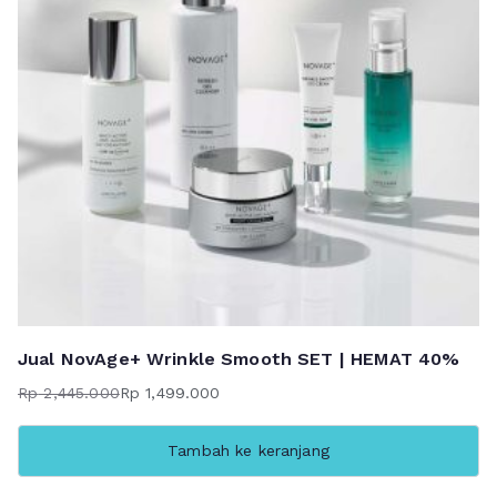
Jual NovAge+ Wrinkle Smooth SET | HEMAT 40%
Rp
2,445.000
Rp
1,499.000
Harga
Harga
aslinya
saat
Tambah ke keranjang
adalah:
ini
Rp 2,445.000.
adalah: