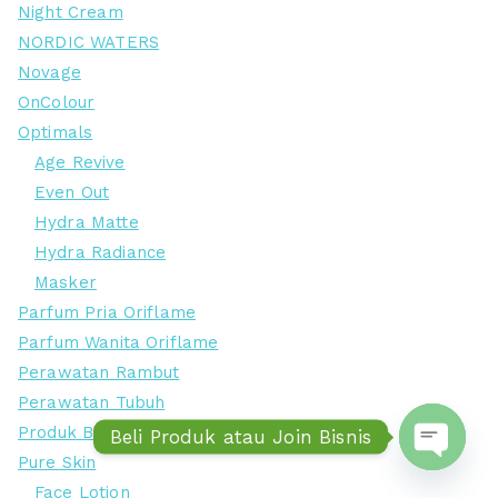
Night Cream
NORDIC WATERS
Novage
OnColour
Optimals
Age Revive
Even Out
Hydra Matte
Hydra Radiance
Masker
Parfum Pria Oriflame
Parfum Wanita Oriflame
Perawatan Rambut
Perawatan Tubuh
Produk Baru Oriflame
Beli Produk atau Join Bisnis
Pure Skin
Open ch
Face Lotion