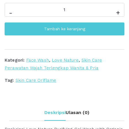
Kuantitas
-
+
Love
Nature
Tambah ke keranjang
Purifying
Gel
Wash
with
Kategori:
Face Wash
,
Love Nature
,
Skin Care
Organic
Perawatan Wajah Terlengkap Wanita & Pria
Tea
Tree
Tag:
Skin Care Oriflame
And
Lime
Deskripsi
Ulasan (0)