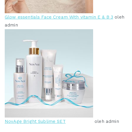
Glow essentials Face Cream With vitamin E & B 3
oleh
admin
NovAge Bright Sublime SET
oleh admin