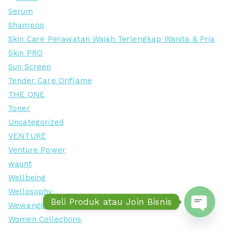
Serum
Shampoo
Skin Care Perawatan Wajah Terlengkap Wanita & Pria
Skin PRO
Sun Screen
Tender Care Oriflame
THE ONE
Toner
Uncategorized
VENTURE
Venture Power
waunt
Wellbeing
Wellosophy
Beli Produk atau Join Bisnis
Wewangian Wanita
Women Collections
Open ch