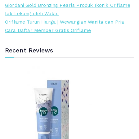
i
t
Giordani Gold Bronzing Pearls Produk Ikonik Oriflame
7
3
n
i
tak Lekang oleh Waktu
9
9
y
n
Oriflame Turun Harga | Wewangian Wanita dan Pria
.
.
a
i
Cara Daftar Member Gratis Oriflame
0
0
a
a
0
0
d
d
Recent Reviews
0
0
a
a
.
.
l
l
a
a
h
h
:
:
R
R
p
p
7
4
8
7
9
5