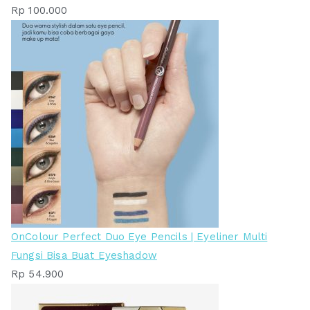
Rp
100.000
OnColour Perfect Duo Eye Pencils | Eyeliner Multi
Fungsi Bisa Buat Eyeshadow
Rp
54.900