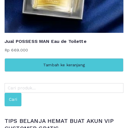
Jual POSSESS MAN Eau de Toilette
Rp
669.000
Tambah ke keranjang
P
e
Cari
n
c
a
TIPS BELANJA HEMAT BUAT AKUN VIP
r