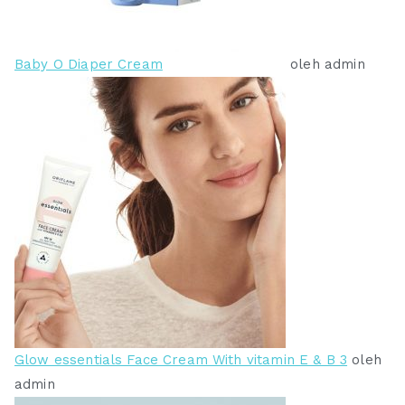
.
.
0
0
0
0
Baby O Diaper Cream
oleh admin
0
0
.
.
Glow essentials Face Cream With vitamin E & B 3
oleh
admin