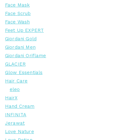
Face Mask
Face Scrub
Face Wash
Feet Up EXPERT
Giordani Gold
Giordani Men
Giordani Oriflame
GLACIER
Glow Essentials
Hair Care
eleo
HairX
Hand Cream
INFINITA
Jerawat
Love Nature
Love Potion