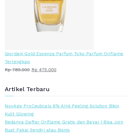
s
a
l
a
i
t
n
i
y
n
a
i
a
a
Giordani Gold Essenza Parfum Toko Parfum Oriflame
d
d
Terlengkap
a
a
H
H
Rp
789.000
Rp
475.000
l
l
a
a
a
a
r
r
Artikel Terbaru
h
h
g
g
:
:
a
a
NovAge ProCeuticals 6% AHA Peeling Solution Bikin
R
R
a
s
Kulit Glowing
p
p
s
a
Bedanya Daftar Oriflame Gratis dan Bayar | Bisa Join
l
a
Buat Pakai Sendiri atau Bisnis
5
2