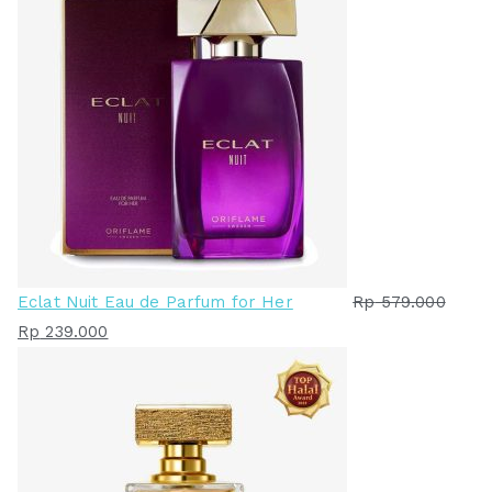
Eclat Nuit Eau de Parfum for Her
Rp
579.000
H
H
Rp
239.000
a
a
r
r
g
g
a
a
a
s