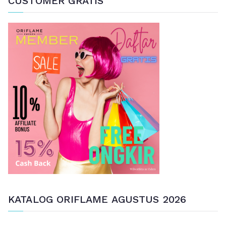
CUSTOMER GRATIS
i
a
n
u
n
t
u
k
:
KATALOG ORIFLAME AGUSTUS 2026