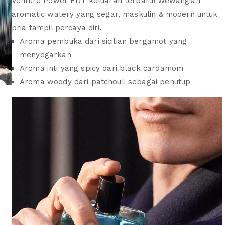
Venture Power EDT keluaran terbaru! Wewangian
aromatic watery yang segar, maskulin & modern untuk
pria tampil percaya diri.
Aroma pembuka dari sicilian bergamot yang
menyegarkan
Aroma inti yang spicy dari black cardamom
Aroma woody dari patchouli sebagai penutup