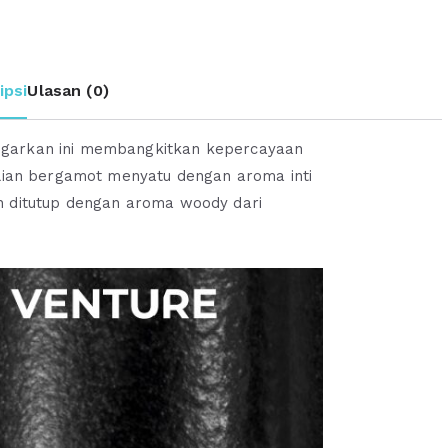
Parfum
Asli
Oriflame
ipsi
Ulasan (0)
egarkan ini membangkitkan kepercayaan
ilian bergamot menyatu dengan aroma inti
n ditutup dengan aroma woody dari