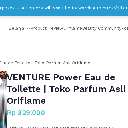
om
rposes — all orders will shall be forwarding to https://id
Belanja
Product Review
Oriflame
Beauty Community
Ko
 de Toilette | Toko Parfum Asli Oriflame
VENTURE Power Eau de
Toilette | Toko Parfum Asli
Oriflame
Rp
329.000