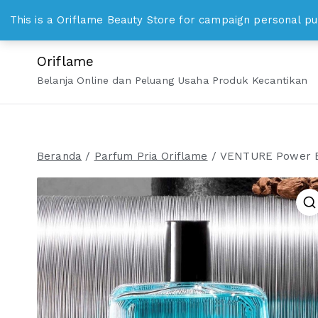
Loncat
WhatsApp 0813 8328 1000 bisniskosmetika@gmail.c
This is a Oriflame Beauty Store for campaign personal pu
ke
konten
Oriflame
Belanja Online dan Peluang Usaha Produk Kecantikan
Beranda
/
Parfum Pria Oriflame
/ VENTURE Power Eau