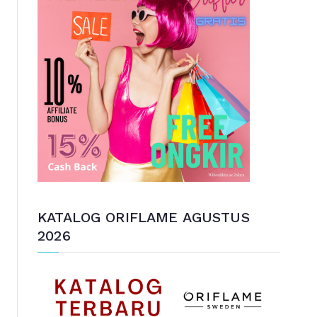
u
n
t
u
k
:
KATALOG ORIFLAME AGUSTUS
2026