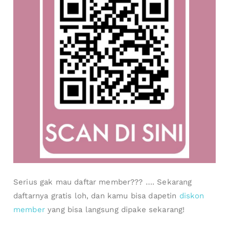
Serius gak mau daftar member??? …. Sekarang
daftarnya gratis loh, dan kamu bisa dapetin
diskon
member
yang bisa langsung dipake sekarang!