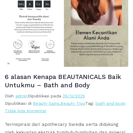
6 alasan Kenapa BEAUTANICALS Baik
Untukmu – Bath and Body
Oleh
admin
Dipublikasi pada
25/12/2025
Dipublikasi di
Beauty Sains
,
Beauty Tips
Tag:
bath and body
pada
Tidak Ada Komentar
6
Terinspirasi dari apothecary Swedia serta didukung
alasan
oleh kekuatan ekstrak tumbuh-tumbuhan dan mineral
Kenapa