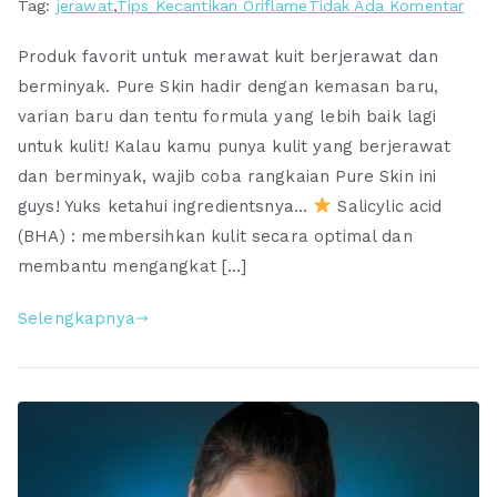
pad
Tag:
jerawat
,
Tips Kecantikan Oriflame
Tidak Ada Komentar
Pure
Produk favorit untuk merawat kuit berjerawat dan
Skin
berminyak. Pure Skin hadir dengan kemasan baru,
Orif
varian baru dan tentu formula yang lebih baik lagi
den
Kem
untuk kulit! Kalau kamu punya kulit yang berjerawat
Terb
dan berminyak, wajib coba rangkaian Pure Skin ini
dan
guys! Yuks ketahui ingredientsnya…
Salicylic acid
For
(BHA) : membersihkan kulit secara optimal dan
Bar
membantu mengangkat […]
yan
Lebi
Selengkapnya
Baik