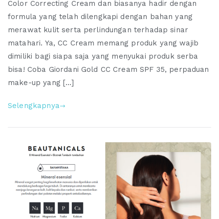
Color Correcting Cream dan biasanya hadir dengan
Color
formula yang telah dilengkapi dengan bahan yang
Correcting
Cream
merawat kulit serta perlindungan terhadap sinar
|
matahari. Ya, CC Cream memang produk yang wajib
Make
dimiliki bagi siapa saja yang menyukai produk serba
Up
bisa! Coba Giordani Gold CC Cream SPF 35, perpaduan
&
make-up yang […]
Skin
Care
Selengkapnya
2
in
1