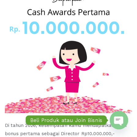
Beli Produk atau Join Bisnis
Di tahun 2026, kesempatan kamu mendapatkan cash
Open ch
bonus pertama sebagai Director Rp10.000.000,-