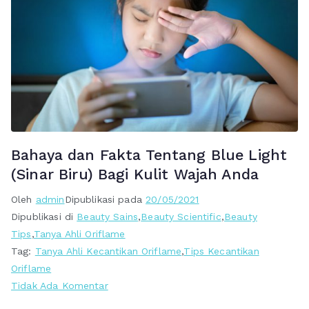
Bahaya dan Fakta Tentang Blue Light
(Sinar Biru) Bagi Kulit Wajah Anda
Oleh
admin
Dipublikasi pada
20/05/2021
Dipublikasi di
Beauty Sains
,
Beauty Scientific
,
Beauty
Tips
,
Tanya Ahli Oriflame
Tag:
Tanya Ahli Kecantikan Oriflame
,
Tips Kecantikan
Oriflame
pada
Tidak Ada Komentar
Bahaya