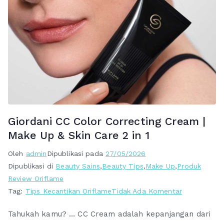
Giordani CC Color Correcting Cream |
Make Up & Skin Care 2 in 1
Oleh
admin
Dipublikasi pada
27/05/2026
Dipublikasi di
Beauty Sains
,
Beauty Tips
,
Make Up
,
Produk
Review Oriflame
pada
Tag:
Tips Kecantikan Oriflame
Tidak Ada Komentar
Giordani
Tahukah kamu? … CC Cream adalah kepanjangan dari
CC