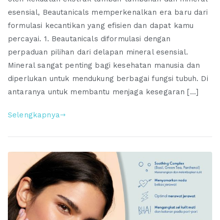
esensial, Beautanicals memperkenalkan era baru dari
BEAUTANICALS
Baik
formulasi kecantikan yang efisien dan dapat kamu
Untukmu
percayai. 1. Beautanicals diformulasi dengan
–
perpaduan pilihan dari delapan mineral esensial.
Bath
Mineral sangat penting bagi kesehatan manusia dan
and
diperlukan untuk mendukung berbagai fungsi tubuh. Di
Body
antaranya untuk membantu menjaga kesegaran […]
Selengkapnya