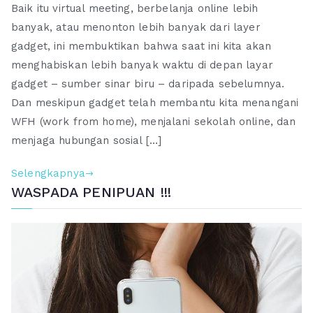
Baik itu virtual meeting, berbelanja online lebih
dan
banyak, atau menonton lebih banyak dari layer
Fakta
gadget, ini membuktikan bahwa saat ini kita akan
Tentang
Blue
menghabiskan lebih banyak waktu di depan layar
Light
gadget – sumber sinar biru – daripada sebelumnya.
(Sinar
Dan meskipun gadget telah membantu kita menangani
Biru)
WFH (work from home), menjalani sekolah online, dan
Bagi
menjaga hubungan sosial […]
Kulit
Wajah
Selengkapnya
Anda
WASPADA PENIPUAN !!!