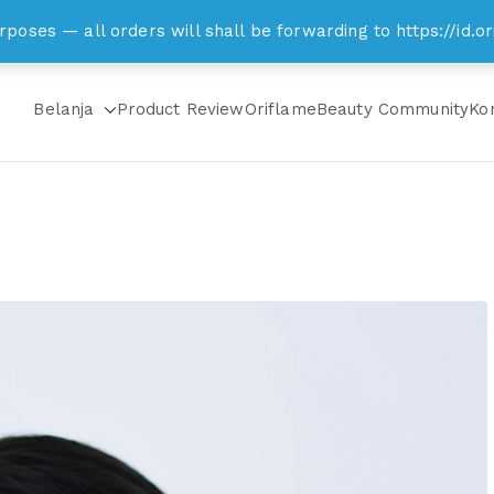
om
rposes — all orders will shall be forwarding to https://id
Belanja
Product Review
Oriflame
Beauty Community
Ko