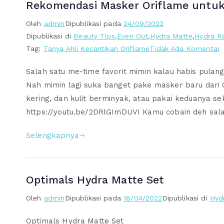
Rekomendasi Masker Oriflame untuk
Oleh
admin
Dipublikasi pada
24/09/2022
Dipublikasi di
Beauty Tips
,
Even Out
,
Hydra Matte
,
Hydra R
p
Tag:
Tanya Ahli Kecantikan Oriflame
Tidak Ada Komentar
R
Salah satu me-time favorit mimin kalau habis pula
M
Nah mimin lagi suka banget pake masker baru dari Opt
O
kering, dan kulit berminyak, atau pakai keduanya seka
u
https://youtu.be/2DRlGImDUVI Kamu cobain deh sala
J
Selengkapnya
K
Optimals Hydra Matte Set
Oleh
admin
Dipublikasi pada
18/04/2022
Dipublikasi di
Hyd
Optimals Hydra Matte Set