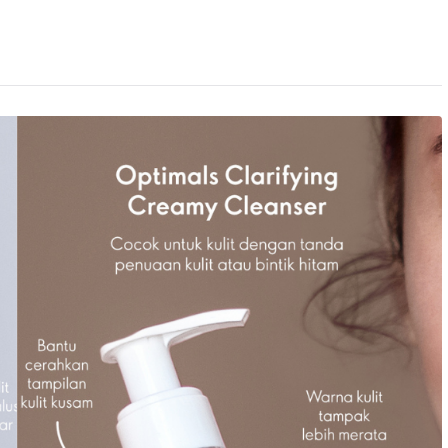
Matte
Set