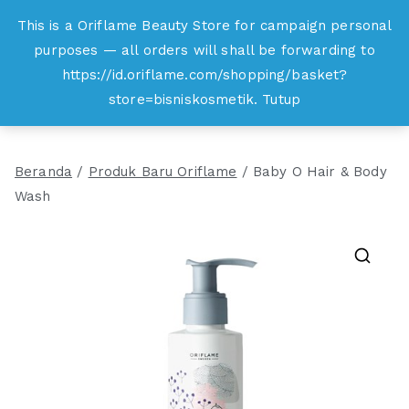
Loncat
This is a Oriflame Beauty Store for campaign personal
Oriflame
ke
purposes — all orders will shall be forwarding to
Belanja Online dan Peluang Usaha Produk
konten
https://id.oriflame.com/shopping/basket?
Kecantikan
store=bisniskosmetik.
Tutup
Beranda
/
Produk Baru Oriflame
/ Baby O Hair & Body
Wash