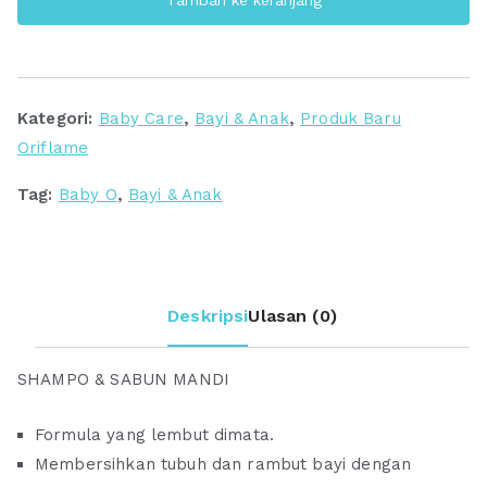
Hair
&
Body
Wash
Kategori:
Baby Care
,
Bayi & Anak
,
Produk Baru
Oriflame
Tag:
Baby O
,
Bayi & Anak
Deskripsi
Ulasan (0)
SHAMPO & SABUN MANDI
Formula yang lembut dimata.
Membersihkan tubuh dan rambut bayi dengan