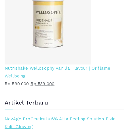
Nutrishake Wellosophy Vanilla Flavour | Oriflame
Wellbeing
H
H
Rp
599.000
Rp
539.000
a
a
r
r
Artikel Terbaru
g
g
a
a
NovAge ProCeuticals 6% AHA Peeling Solution Bikin
a
s
Kulit Glowing