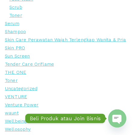
Scrub
Toner
Serum
Shampoo
Skin Care Perawatan Wajah Terlengkap Wanita & Pria
Skin PRO
Sun Screen
Tender Care Oriflame
THE ONE
Toner
Uncategorized
VENTURE
Venture Power
waunt
Beli Produk atau Join Bisnis
Wellbeing
Wellosophy
Open ch