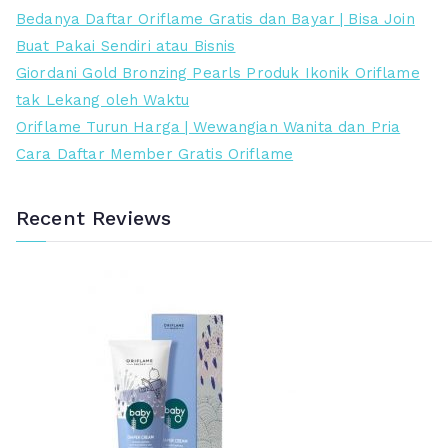
s
a
Bedanya Daftar Oriflame Gratis dan Bayar | Bisa Join
l
a
Buat Pakai Sendiri atau Bisnis
i
t
Giordani Gold Bronzing Pearls Produk Ikonik Oriflame
n
i
tak Lekang oleh Waktu
y
n
Oriflame Turun Harga | Wewangian Wanita dan Pria
a
i
Cara Daftar Member Gratis Oriflame
a
a
d
d
Recent Reviews
a
a
l
l
a
a
h
h
:
:
R
R
p
p
5
5