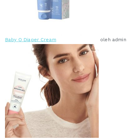
9
3
9
9
.
.
0
0
0
0
Baby O Diaper Cream
oleh admin
0
0
.
.