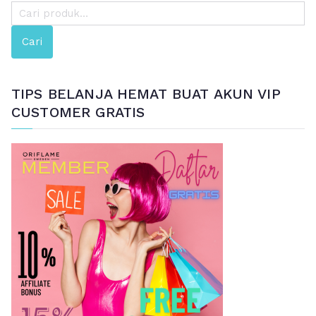
P
e
Cari
n
c
a
TIPS BELANJA HEMAT BUAT AKUN VIP
r
CUSTOMER GRATIS
i
a
n
u
n
t
u
k
: