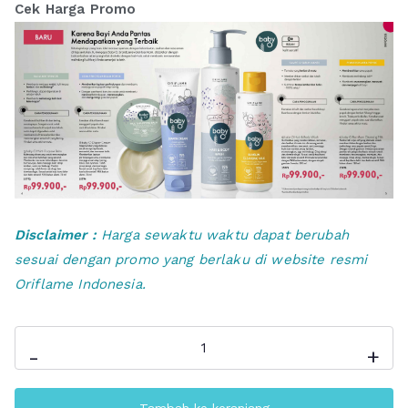
Cek Harga Promo
Disclaimer :
Harga sewaktu waktu dapat berubah
sesuai dengan promo yang berlaku di website resmi
Oriflame Indonesia.
Kuantitas
-
+
Baby
O
Tambah ke keranjang