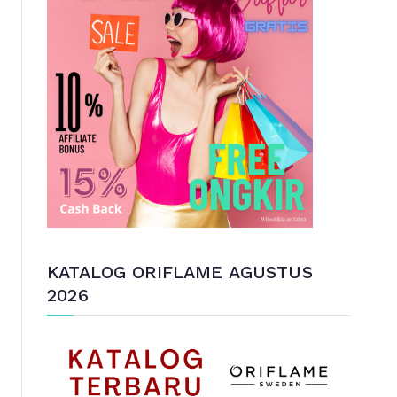
u
n
t
u
k
:
KATALOG ORIFLAME AGUSTUS
2026