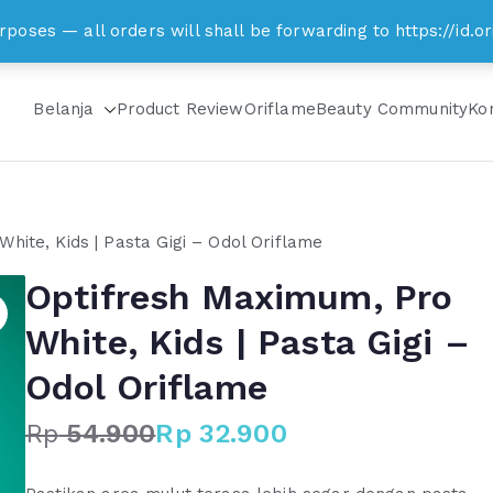
om
rposes — all orders will shall be forwarding to https://id
Belanja
Product Review
Oriflame
Beauty Community
Ko
hite, Kids | Pasta Gigi – Odol Oriflame
Optifresh Maximum, Pro
White, Kids | Pasta Gigi –
Odol Oriflame
Rp
54.900
Rp
32.900
H
H
a
a