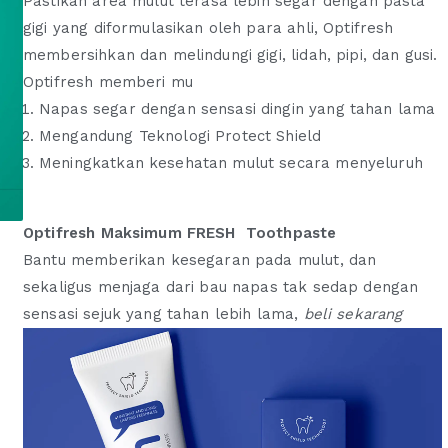
Pastikan area mulut terasa lebih segar dengan pasta
r
r
gigi yang diformulasikan oleh para ahli, Optifresh
g
g
membersihkan dan melindungi gigi, lidah, pipi, dan gusi.
a
a
Optifresh memberi mu
a
s
s
a
Napas segar dengan sensasi dingin yang tahan lama
l
a
Mengandung Teknologi Protect Shield
i
t
Meningkatkan kesehatan mulut secara menyeluruh
n
i
y
n
a
i
Optifresh Maksimum FRESH Toothpaste
a
a
Bantu memberikan kesegaran pada mulut, dan
d
d
sekaligus menjaga dari bau napas tak sedap dengan
a
a
sensasi sejuk yang tahan lebih lama,
beli sekarang
l
l
a
a
h
h
:
:
R
R