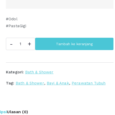
#Odol
#PastaGigi
Kuantitas
-
+
Tambah ke keranjang
Optifresh
Maximum,
Pro
White,
Kategori:
Bath & Shower
Kids
|
Tag:
Bath & Shower
,
Bayi & Anak
,
Perawatan Tubuh
Pasta
Gigi
-
Odol
ipsi
Ulasan (0)