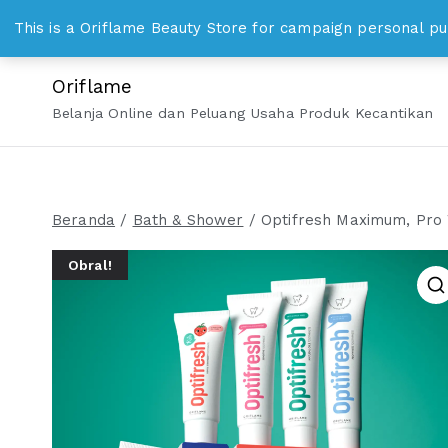
Loncat
WhatsApp 0813 8328 1000 bisniskosmetika@gmail.c
This is a Oriflame Beauty Store for campaign personal pu
ke
konten
Oriflame
Belanja Online dan Peluang Usaha Produk Kecantikan
Beranda
/
Bath & Shower
/ Optifresh Maximum, Pro W
Obral!