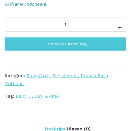
Oriflame Indonesia.
Kuantitas
-
+
Baby
O
Tambah ke keranjang
Multi
Purpose
Balm
Kategori:
Baby Care
,
Bayi & Anak
,
Produk Baru
Oriflame
Tag:
Baby O
,
Bayi & Anak
Deskripsi
Ulasan (0)