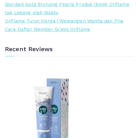
Giordani Gold Bronzing Pearls Produk Ikonik Oriflame
7
3
n
i
tak Lekang oleh Waktu
9
9
y
n
Oriflame Turun Harga | Wewangian Wanita dan Pria
.
.
a
i
Cara Daftar Member Gratis Oriflame
0
0
a
a
0
0
d
d
Recent Reviews
0
0
a
a
.
.
l
l
a
a
h
h
:
:
R
R
p
p
7
4
8
7
9
5