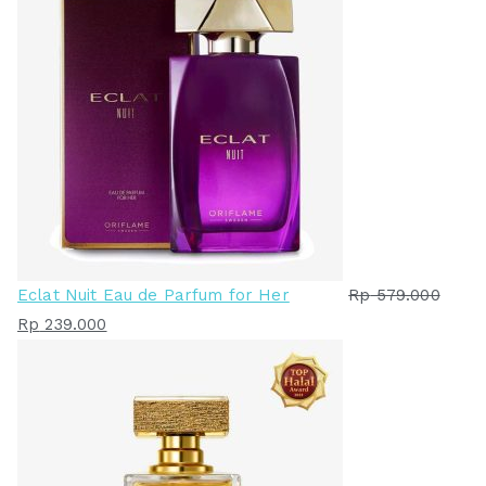
Eclat Nuit Eau de Parfum for Her
Rp
579.000
H
H
Rp
239.000
a
a
r
r
g
g
a
a
a
s