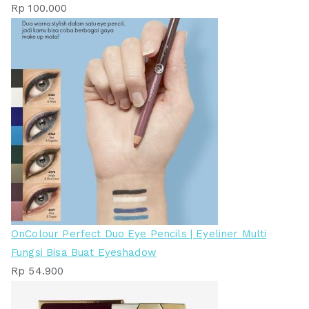
Rp
100.000
OnColour Perfect Duo Eye Pencils | Eyeliner Multi
Fungsi Bisa Buat Eyeshadow
Rp
54.900