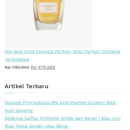
s
a
l
a
i
t
n
i
y
n
a
i
a
a
Giordani Gold Essenza Parfum Toko Parfum Oriflame
d
d
Terlengkap
a
a
H
H
Rp
789.000
Rp
475.000
l
l
a
a
a
a
r
r
Artikel Terbaru
h
h
g
g
:
:
a
a
NovAge ProCeuticals 6% AHA Peeling Solution Bikin
R
R
a
s
Kulit Glowing
p
p
s
a
Bedanya Daftar Oriflame Gratis dan Bayar | Bisa Join
l
a
Buat Pakai Sendiri atau Bisnis
5
2
i
t