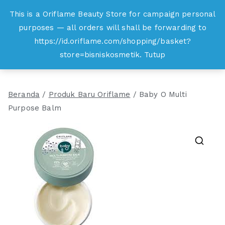
Loncat
This is a Oriflame Beauty Store for campaign personal
Oriflame
ke
purposes — all orders will shall be forwarding to
Belanja Online dan Peluang Usaha Produk
konten
https://id.oriflame.com/shopping/basket?
Kecantikan
store=bisniskosmetik.
Tutup
Beranda
/
Produk Baru Oriflame
/ Baby O Multi
Purpose Balm