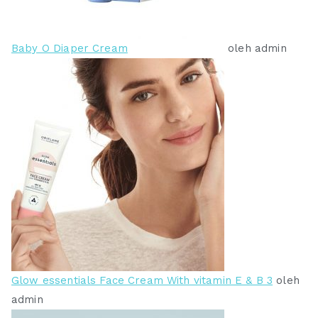
.
.
0
0
0
0
Baby O Diaper Cream
oleh admin
0
0
.
.
Glow essentials Face Cream With vitamin E & B 3
oleh
admin