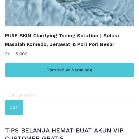
PURE SKIN Clarifying Toning Solution | Solusi
Masalah Komedo, Jerawat & Pori Pori Besar
Rp
115.000
Tambah ke keranjang
P
e
Cari
n
c
a
TIPS BELANJA HEMAT BUAT AKUN VIP
r
CUSTOMER GRATIS