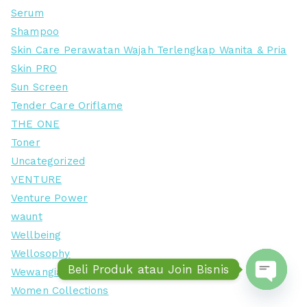
Serum
Shampoo
Skin Care Perawatan Wajah Terlengkap Wanita & Pria
Skin PRO
Sun Screen
Tender Care Oriflame
THE ONE
Toner
Uncategorized
VENTURE
Venture Power
waunt
Wellbeing
Wellosophy
Beli Produk atau Join Bisnis
Wewangian Wanita
Women Collections
Open ch