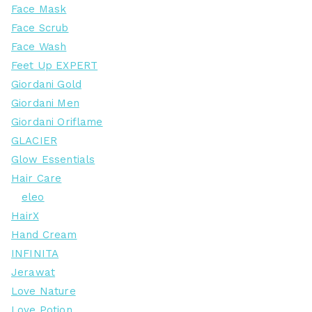
Face Mask
Face Scrub
Face Wash
Feet Up EXPERT
Giordani Gold
Giordani Men
Giordani Oriflame
GLACIER
Glow Essentials
Hair Care
eleo
HairX
Hand Cream
INFINITA
Jerawat
Love Nature
Love Potion