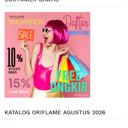
i
a
n
u
n
t
u
k
:
KATALOG ORIFLAME AGUSTUS 2026