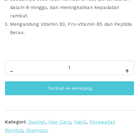
dalam 8 minggu, dan meningkatkan kepadatan
rambut.
Mengandung Vitamin B3, Pro-Vitamin B5 dan Peptida
Beras.
Kuantitas
-
+
DUOLOGI
Fall
Tambah ke keranjang
Resist
Shampoo
|
Oriflame
Kategori:
Duologi
,
Hair Care
,
HairX
,
Perawatan
Hair
Rambut
,
Shampoo
Care