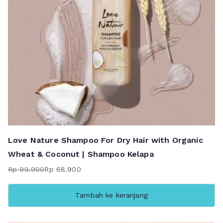
Love Nature Shampoo For Dry Hair with Organic
Wheat & Coconut | Shampoo Kelapa
Rp
99.900
Rp
68.900
Harga
Harga
aslinya
saat
Tambah ke keranjang
adalah:
ini
Rp 99.900.
adalah: