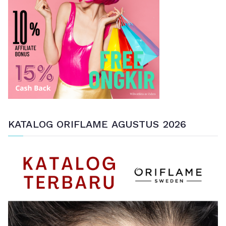
t
u
k
:
KATALOG ORIFLAME AGUSTUS 2026