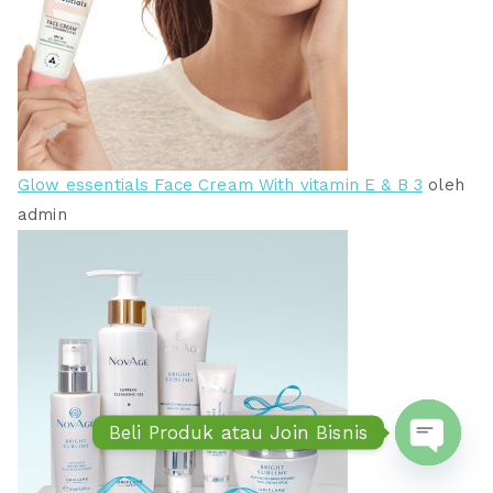
Glow essentials Face Cream With vitamin E & B 3
oleh
admin
Beli Produk atau Join Bisnis
Open ch