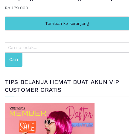
Rp
179.000
Tambah ke keranjang
P
e
Cari
n
c
a
TIPS BELANJA HEMAT BUAT AKUN VIP
r
CUSTOMER GRATIS
i
a
n
u
n