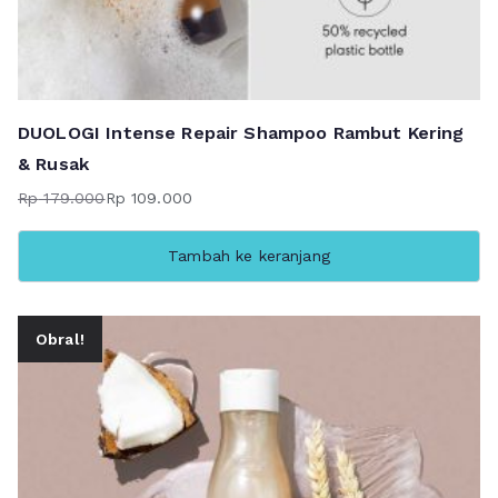
DUOLOGI Intense Repair Shampoo Rambut Kering
& Rusak
Rp
179.000
Rp
109.000
Harga
Harga
aslinya
saat
Tambah ke keranjang
adalah:
ini
Rp 179.000.
adalah:
Rp 109.000.
Obral!