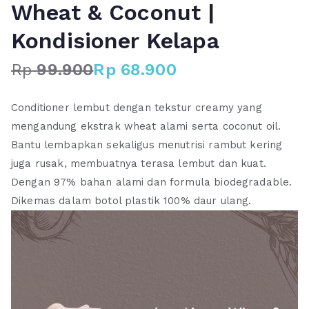
Wheat & Coconut |
Kondisioner Kelapa
Rp
99.900
Rp
68.900
H
H
a
a
Conditioner lembut dengan tekstur creamy yang
r
r
mengandung ekstrak wheat alami serta coconut oil.
g
g
Bantu lembapkan sekaligus menutrisi rambut kering
a
a
juga rusak, membuatnya terasa lembut dan kuat.
a
s
s
a
Dengan 97% bahan alami dan formula biodegradable.
l
a
Dikemas dalam botol plastik 100% daur ulang.
i
t
n
i
y
n
a
i
a
a
d
d