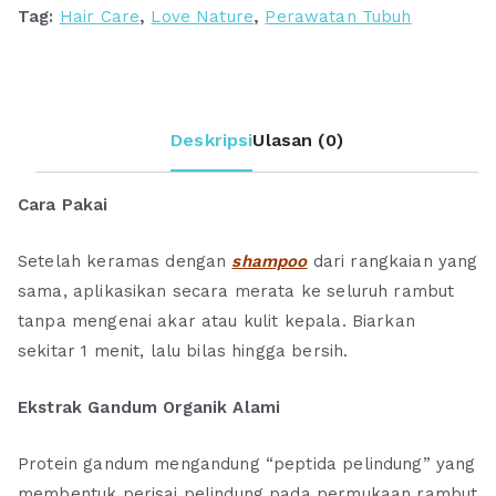
Wheat
Tag:
Hair Care
,
Love Nature
,
Perawatan Tubuh
&
Coconut
|
Kondisioner
Deskripsi
Ulasan (0)
Kelapa
Cara Pakai
Setelah keramas dengan
shampoo
dari rangkaian yang
sama, aplikasikan secara merata ke seluruh rambut
tanpa mengenai akar atau kulit kepala. Biarkan
sekitar 1 menit, lalu bilas hingga bersih.
Ekstrak Gandum Organik Alami
Protein gandum mengandung “peptida pelindung” yang
membentuk perisai pelindung pada permukaan rambut