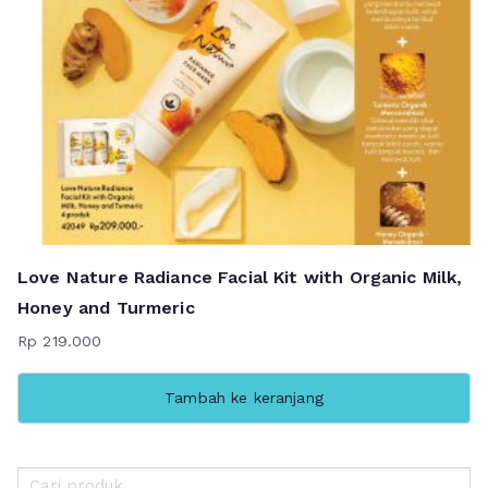
Love Nature Radiance Facial Kit with Organic Milk,
Honey and Turmeric
Rp
219.000
Tambah ke keranjang
P