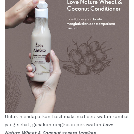
a
a
l
l
a
a
h
h
:
:
R
R
p
p
9
6
9
8
.
.
9
9
0
0
0
0
.
.
Untuk mendapatkan hasil maksimal perawatan rambut
yang sehat, gunakan rangkaian perawatan
Love
Nature Wheat & Coconut secara lengkap.