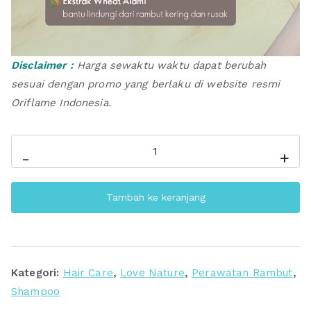
Disclaimer :
Harga sewaktu waktu dapat berubah
sesuai dengan promo yang berlaku di website resmi
Oriflame Indonesia.
Kuantitas
-
+
Love
Nature
Tambah ke keranjang
Conditioner
For
Dry
Hair
Kategori:
Hair Care
,
Love Nature
,
Perawatan Rambut
,
with
Shampoo
Organic