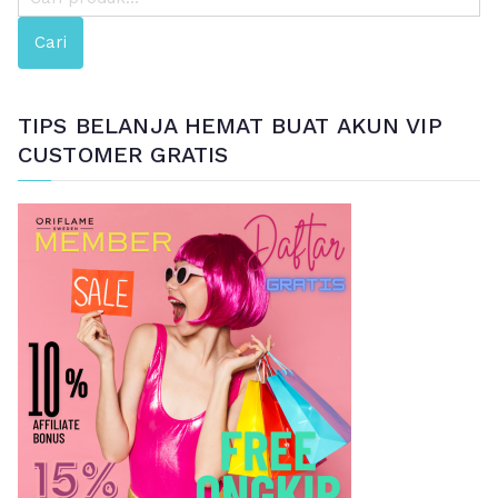
e
Cari
n
c
a
TIPS BELANJA HEMAT BUAT AKUN VIP
r
CUSTOMER GRATIS
i
a
n
u
n
t
u
k
: