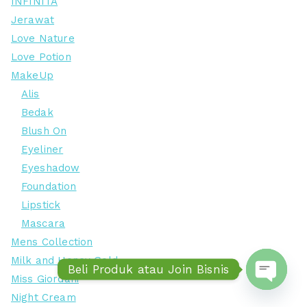
INFINITA
Jerawat
Love Nature
Love Potion
MakeUp
Alis
Bedak
Blush On
Eyeliner
Eyeshadow
Foundation
Lipstick
Mascara
Mens Collection
Milk and Honey Gold
Beli Produk atau Join Bisnis
Miss Giordani
Night Cream
Open ch