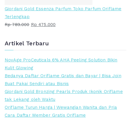
a
a
Giordani Gold Essenza Parfum Toko Parfum Oriflame
d
d
Terlengkap
a
a
H
H
Rp
789.000
Rp
475.000
l
l
a
a
a
a
r
r
Artikel Terbaru
h
h
g
g
:
:
a
a
NovAge ProCeuticals 6% AHA Peeling Solution Bikin
R
R
a
s
Kulit Glowing
p
p
s
a
Bedanya Daftar Oriflame Gratis dan Bayar | Bisa Join
l
a
Buat Pakai Sendiri atau Bisnis
5
2
i
t
Giordani Gold Bronzing Pearls Produk Ikonik Oriflame
7
3
n
i
tak Lekang oleh Waktu
9
9
y
n
Oriflame Turun Harga | Wewangian Wanita dan Pria
.
.
a
i
Cara Daftar Member Gratis Oriflame
0
0
a
a
0
0
d
d