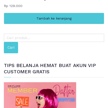
Rp
129.000
Tambah ke keranjang
P
e
Cari
n
c
a
TIPS BELANJA HEMAT BUAT AKUN VIP
r
CUSTOMER GRATIS
i
a
n
u
n