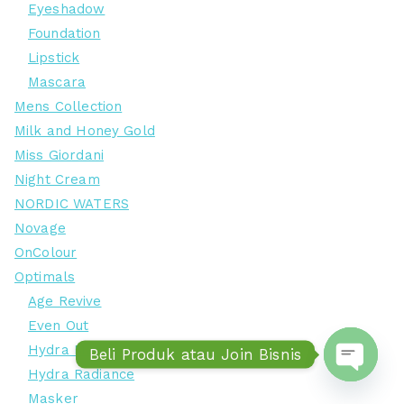
Eyeshadow
Foundation
Lipstick
Mascara
Mens Collection
Milk and Honey Gold
Miss Giordani
Night Cream
NORDIC WATERS
Novage
OnColour
Optimals
Age Revive
Even Out
Hydra Matte
Beli Produk atau Join Bisnis
Hydra Radiance
Open ch
Masker