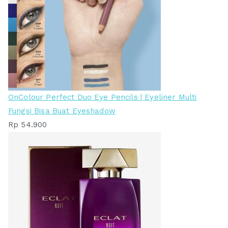
OnColour Perfect Duo Eye Pencils | Eyeliner Multi
Fungsi Bisa Buat Eyeshadow
Rp
54.900