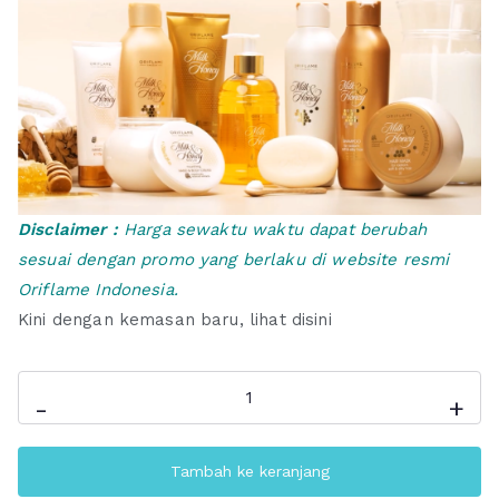
Disclaimer :
Harga sewaktu waktu dapat berubah
sesuai dengan promo yang berlaku di website resmi
Oriflame Indonesia.
Kini dengan kemasan baru,
lihat disini
Kuantitas
-
+
Milk
&
Tambah ke keranjang
Honey