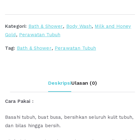
Gold
Pampering
Shower
Kategori:
Bath & Shower
,
Body Wash
,
Milk and Honey
Cream
Gold
,
Perawatan Tubuh
Tag:
Bath & Shower
,
Perawatan Tubuh
Deskripsi
Ulasan (0)
Cara Pakai :
Basahi tubuh, buat busa, bersihkan seluruh kulit tubuh,
dan bilas hingga bersih.