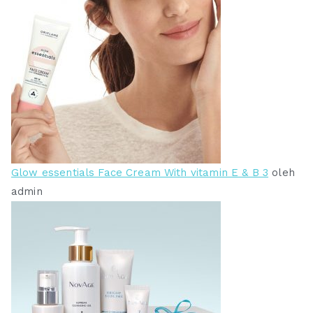
Glow essentials Face Cream With vitamin E & B 3
oleh
admin