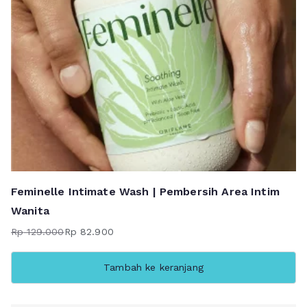
Feminelle Intimate Wash | Pembersih Area Intim
Wanita
Rp
129.000
Rp
82.900
Harga
Harga
aslinya
saat
Tambah ke keranjang
adalah:
ini
Rp 129.000.
adalah: