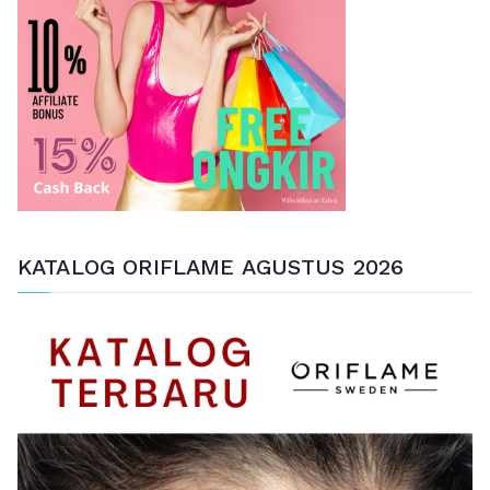
t
u
k
:
KATALOG ORIFLAME AGUSTUS 2026