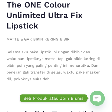
The ONE Colour
Unlimited Ultra Fix
Lipstick
MATTE & GAK BIKIN KERING BIBIR
Selama aku pake lipstik ini ringan dibibir dan
walaupun lipstiknya matte, tapi gak bikin kering di
bibir, poin yang paling penting ini menurutku. Dan
beneran gak transfer di gelas, waktu pake masker,
dll, pokoknya suka deh
Beli Produk atau Join Bisnis
Open ch