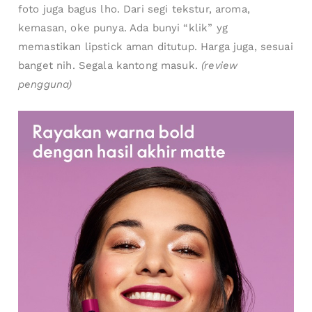
foto juga bagus lho. Dari segi tekstur, aroma,
kemasan, oke punya. Ada bunyi “klik” yg
memastikan lipstick aman ditutup. Harga juga, sesuai
banget nih. Segala kantong masuk.
(review
pengguna)