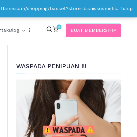
.oriflame.com/shopping/basket?store=bisniskosmetik.
Tutup
0
ntak
Blog
BUAT MEMBERSHIP
WASPADA PENIPUAN !!!