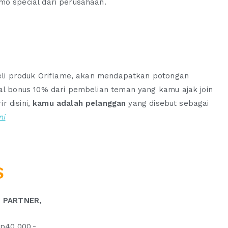
o special dari perusahaan.
li produk Oriflame, akan mendapatkan potongan
 bonus 10% dari pembelian teman yang kamu ajak join
r disini,
kamu adalah pelanggan
yang disebut sebagai
ni
S
 PARTNER,
p40.000,-