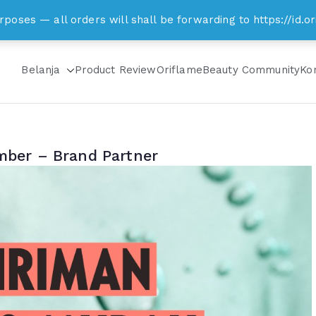
om
rposes — all orders will shall be forwarding to https://id
Belanja
Product Review
Oriflame
Beauty Community
Ko
mber – Brand Partner