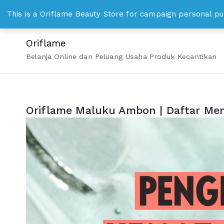
Loncat
WhatsApp 0813 8328 1000 bisniskosmetika@gmail.c
This is a Oriflame Beauty Store for campaign personal pu
ke
konten
Oriflame
Belanja Online dan Peluang Usaha Produk Kecantikan
Oriflame Maluku Ambon | Daftar Me