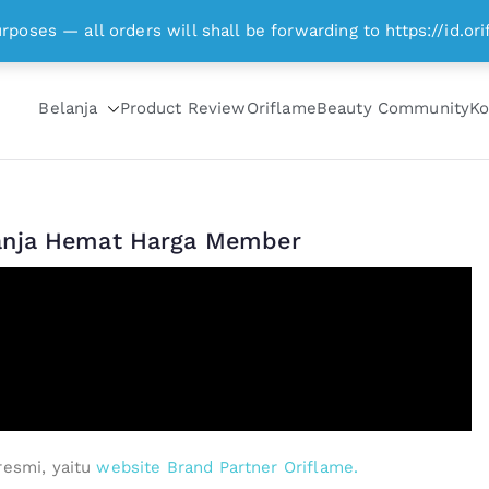
om
urposes — all orders will shall be forwarding to https://id
Belanja
Product Review
Oriflame
Beauty Community
Ko
lanja Hemat Harga Member
resmi, yaitu
website Brand Partner Oriflame.