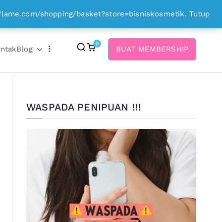
.oriflame.com/shopping/basket?store=bisniskosmetik.
Tutup
0
ntak
Blog
BUAT MEMBERSHIP
WASPADA PENIPUAN !!!