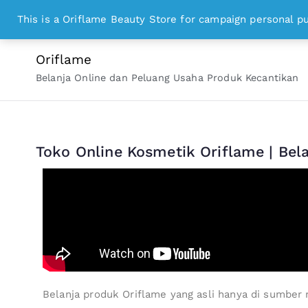
WhatsApp 0813 8328 1000 bisniskosmetika@gmail.c
This is a Oriflame Beauty Store for campaign personal p
Oriflame
Belanja Online dan Peluang Usaha Produk Kecantikan
Toko Online Kosmetik Oriflame | Be
Belanja produk Oriflame yang asli hanya di sumber 