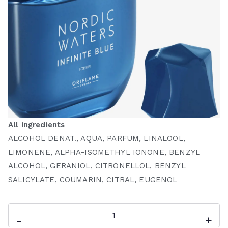
All ingredients
ALCOHOL DENAT., AQUA, PARFUM, LINALOOL,
LIMONENE, ALPHA-ISOMETHYL IONONE, BENZYL
ALCOHOL, GERANIOL, CITRONELLOL, BENZYL
SALICYLATE, COUMARIN, CITRAL, EUGENOL
Kuantitas
-
+
NORDIC