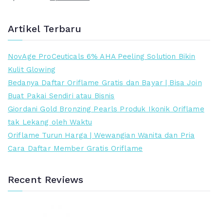
a
a
r
r
Artikel Terbaru
g
g
a
a
NovAge ProCeuticals 6% AHA Peeling Solution Bikin
a
s
Kulit Glowing
s
a
Bedanya Daftar Oriflame Gratis dan Bayar | Bisa Join
l
a
Buat Pakai Sendiri atau Bisnis
i
t
Giordani Gold Bronzing Pearls Produk Ikonik Oriflame
n
i
tak Lekang oleh Waktu
y
n
Oriflame Turun Harga | Wewangian Wanita dan Pria
a
i
Cara Daftar Member Gratis Oriflame
a
a
d
d
Recent Reviews
a
a
l
l
a
a