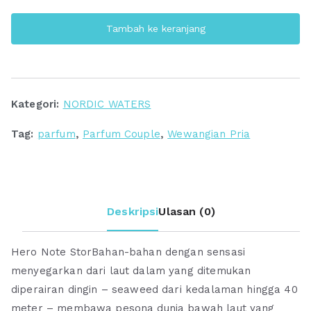
WATERS
Tambah ke keranjang
Infinite
Blue
for
Him
Kategori:
NORDIC WATERS
Eau
de
Tag:
parfum
,
Parfum Couple
,
Wewangian Pria
Parfum
Deskripsi
Ulasan (0)
Hero Note StorBahan-bahan dengan sensasi
menyegarkan dari laut dalam yang ditemukan
diperairan dingin – seaweed dari kedalaman hingga 40
meter – membawa pesona dunia bawah laut yang