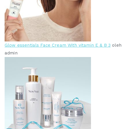
Glow essentials Face Cream With vitamin E & B 3
oleh
admin