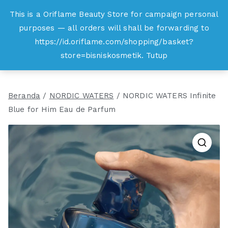
Loncat
This is a Oriflame Beauty Store for campaign personal
Oriflame
ke
purposes — all orders will shall be forwarding to
Belanja Online dan Peluang Usaha Produk
konten
https://id.oriflame.com/shopping/basket?
Kecantikan
store=bisniskosmetik.
Tutup
Beranda
/
NORDIC WATERS
/ NORDIC WATERS Infinite
Blue for Him Eau de Parfum