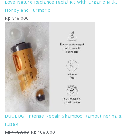
Love Nature Radiance Facial Kit with Organic Milk,
Honey and Turmeric
Rp
219.000
DUOLOGI Intense Repair Shampoo Rambut Kering &
Rusak
H
H
Rp
179.000
Rp
109.000