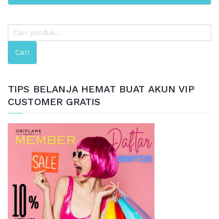
P
e
Cari
n
c
a
TIPS BELANJA HEMAT BUAT AKUN VIP
r
CUSTOMER GRATIS
i
a
n
u
n
t
u
k
: