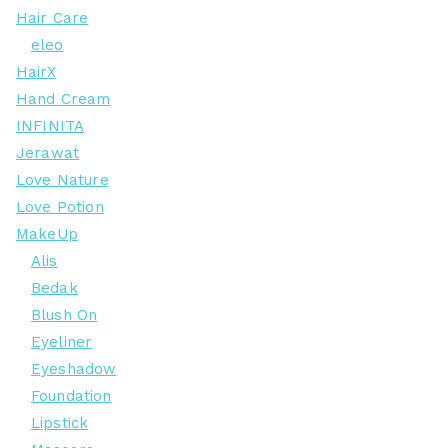
Hair Care
eleo
HairX
Hand Cream
INFINITA
Jerawat
Love Nature
Love Potion
MakeUp
Alis
Bedak
Blush On
Eyeliner
Eyeshadow
Foundation
Lipstick