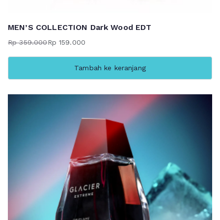
MEN’S COLLECTION Dark Wood EDT
Rp
359.000
Rp
159.000
Harga
Harga
aslinya
saat
Tambah ke keranjang
adalah:
ini
Rp 359.000.
adalah:
Rp 159.000.