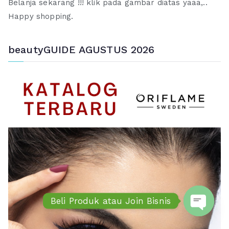
Belanja sekarang !!! klik pada gambar diatas yaaa,..
Happy shopping.
beautyGUIDE AGUSTUS 2026
Beli Produk atau Join Bisnis
Open ch