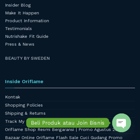
Insider Blog
Make It Happen
Product Information
Testimonials
Nutrishake Fit Guide
Press & News
BEAUTY BY SWEDEN
Inside Oriflame
Kontak
Shopping Policies
Shipping & Returns
Track My Orders
Beli Produk atau Join Bisnis
Oriflame Shop Resmi Bergaransi | Promo Agustus 2026
Open ch
Bazaar Online Oriflame Flash Sale Cuci Gudang Promo