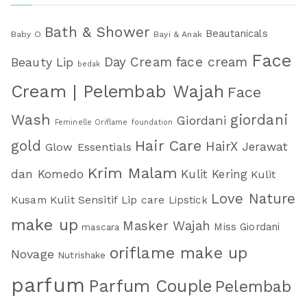
Bath & Shower
Beautanicals
Baby O
Bayi & Anak
Face
face cream
Day Cream
Beauty Lip
bedak
Cream | Pelembab Wajah
Face
Wash
giordani
Giordani
Feminelle Oriflame
foundation
Hair Care
gold
HairX
Jerawat
Glow Essentials
Krim Malam
dan Komedo
Kulit Kering
Kulit
Love Nature
Kusam
Kulit Sensitif
Lip care
Lipstick
make up
Masker Wajah
Miss Giordani
mascara
oriflame make up
Novage
Nutrishake
parfum
Parfum Couple
Pelembab