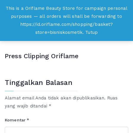
Loncat
This is a Oriflame Beauty Store for campaign personal
Oriflame
ke
purposes — all orders will shall be forwarding to
Belanja Online dan Peluang Usaha Produk
konten
https://id.oriflame.com/shopping/basket?
Kecantikan
store=bisniskosmetik.
Tutup
Press Clipping Oriflame
Tinggalkan Balasan
Alamat email Anda tidak akan dipublikasikan.
Ruas
yang wajib ditandai
*
Komentar
*