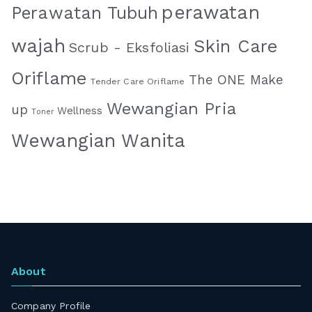
perawatan
Perawatan Tubuh
wajah
Skin Care
Scrub - Eksfoliasi
Oriflame
The ONE Make
Tender Care Oriflame
Wewangian Pria
up
Wellness
Toner
Wewangian Wanita
About
Company Profile