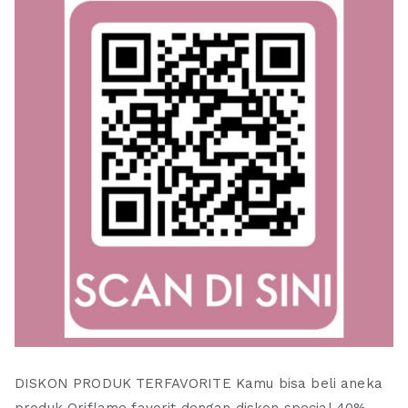
DISKON PRODUK TERFAVORITE Kamu bisa beli aneka
produk Oriflame favorit dengan diskon special 40%