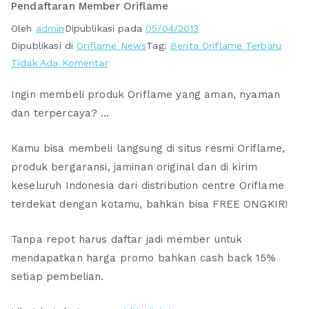
Pendaftaran Member Oriflame
Oleh
admin
Dipublikasi pada
05/04/2013
Dipublikasi di
Oriflame News
Tag:
Berita Oriflame Terbaru
pada
Tidak Ada Komentar
Whatsapp
Ingin membeli produk Oriflame yang aman, nyaman
0813-
dan terpercaya? …
8328-
1000
Kamu bisa membeli langsung di situs resmi Oriflame,
Layanan
Pembelian
produk bergaransi, jaminan original dan di kirim
dan
keseluruh Indonesia dari distribution centre Oriflame
Pendaftaran
terdekat dengan kotamu, bahkan bisa FREE ONGKIR!
Member
Oriflame
Tanpa repot harus daftar jadi member untuk
mendapatkan harga promo bahkan cash back 15%
setiap pembelian.