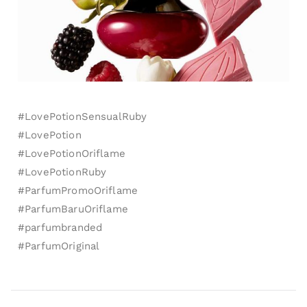
#LovePotionSensualRuby
#LovePotion
#LovePotionOriflame
#LovePotionRuby
#ParfumPromoOriflame
#ParfumBaruOriflame
#parfumbranded
#ParfumOriginal