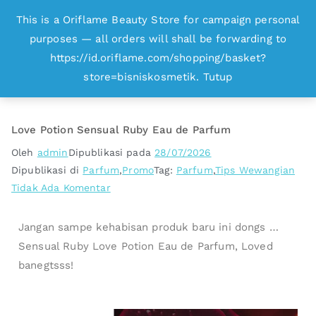
This is a Oriflame Beauty Store for campaign personal
Oriflame
purposes — all orders will shall be forwarding to
Belanja Online dan Peluang Usaha Produk
https://id.oriflame.com/shopping/basket?
Kecantikan
store=bisniskosmetik.
Tutup
Love Potion Sensual Ruby Eau de Parfum
Oleh
admin
Dipublikasi pada
28/07/2026
Dipublikasi di
Parfum
,
Promo
Tag:
Parfum
,
Tips Wewangian
Tidak Ada Komentar
Jangan sampe kehabisan produk baru ini dongs …
Sensual Ruby Love Potion Eau de Parfum, Loved
banegtsss!