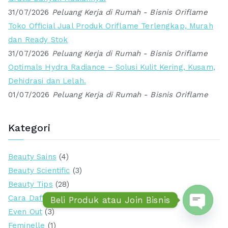
31/07/2026
Peluang Kerja di Rumah - Bisnis Oriflame
Toko Official Jual Produk Oriflame Terlengkap, Murah
dan Ready Stok
31/07/2026
Peluang Kerja di Rumah - Bisnis Oriflame
Optimals Hydra Radiance – Solusi Kulit Kering, Kusam,
Dehidrasi dan Lelah.
01/07/2026
Peluang Kerja di Rumah - Bisnis Oriflame
Kategori
Beauty Sains
(4)
Beauty Scientific
(3)
Beauty Tips
(28)
Cara Daftar Member Oriflame
(7)
Beli Produk atau Join Bisnis
Even Out
(3)
Open ch
Feminelle
(1)