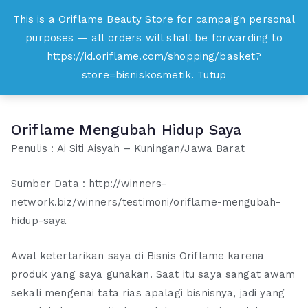
Loncat
This is a Oriflame Beauty Store for campaign personal
Oriflame
ke
purposes — all orders will shall be forwarding to
Belanja Online dan Peluang Usaha Produk
konten
https://id.oriflame.com/shopping/basket?
Kecantikan
store=bisniskosmetik.
Tutup
Oriflame Mengubah Hidup Saya
Penulis : Ai Siti Aisyah – Kuningan/Jawa Barat
Sumber Data : http://winners-
network.biz/winners/testimoni/oriflame-mengubah-
hidup-saya
Awal ketertarikan saya di Bisnis Oriflame karena
produk yang saya gunakan. Saat itu saya sangat awam
sekali mengenai tata rias apalagi bisnisnya, jadi yang