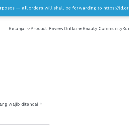
om
rposes — all orders will shall be forwarding to https://id
Belanja
Product Review
Oriflame
Beauty Community
Ko
ang wajib ditandai
*