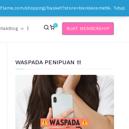
.oriflame.com/shopping/basket?store=bisniskosmetik.
Tutup
0
ntak
Blog
BUAT MEMBERSHIP
WASPADA PENIPUAN !!!