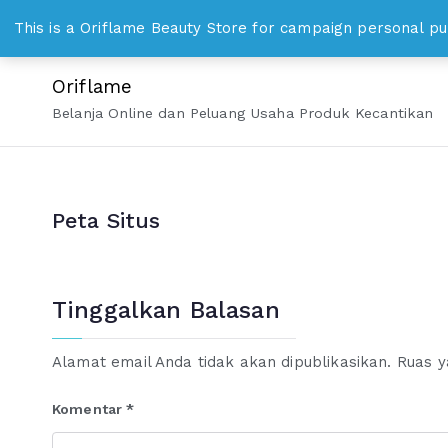
Loncat
WhatsApp 0813 8328 1000 bisniskosmetika@gmail.c
This is a Oriflame Beauty Store for campaign personal pu
ke
konten
Oriflame
Belanja Online dan Peluang Usaha Produk Kecantikan
Peta Situs
Tinggalkan Balasan
Alamat email Anda tidak akan dipublikasikan.
Ruas y
Komentar
*