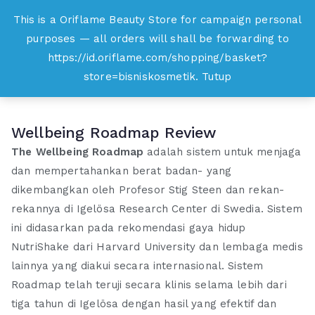
Loncat
This is a Oriflame Beauty Store for campaign personal
Oriflame
ke
purposes — all orders will shall be forwarding to
Belanja Online dan Peluang Usaha Produk
konten
https://id.oriflame.com/shopping/basket?
Kecantikan
store=bisniskosmetik.
Tutup
Wellbeing Roadmap Review
The Wellbeing Roadmap
adalah sistem untuk menjaga
dan mempertahankan berat badan- yang
dikembangkan oleh Profesor Stig Steen dan rekan-
rekannya di Igelösa Research Center di Swedia. Sistem
ini didasarkan pada rekomendasi gaya hidup
NutriShake dari Harvard University dan lembaga medis
lainnya yang diakui secara internasional. Sistem
Roadmap telah teruji secara klinis selama lebih dari
tiga tahun di Igelösa dengan hasil yang efektif dan