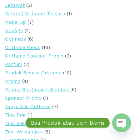
Jerawat
(3)
Katalog Oriflame Terbaru
(1)
Make Up
(7)
NovAge
(4)
Optimals
(6)
Oriflame News
(16)
Oriflame Sponsor Promo
(3)
Parfum
(2)
Produk Review Oriflame
(10)
Promo
(4)
Promo Bergabung Member
(6)
Sponsor Promo
(1)
Tanya Ahli Oriflame
(7)
Tips Pria
(1)
Beli Produk atau Join Bisnis
Tips Sukses Bisnis Oriflame
(8)
Tips Wewangian
(6)
Open ch