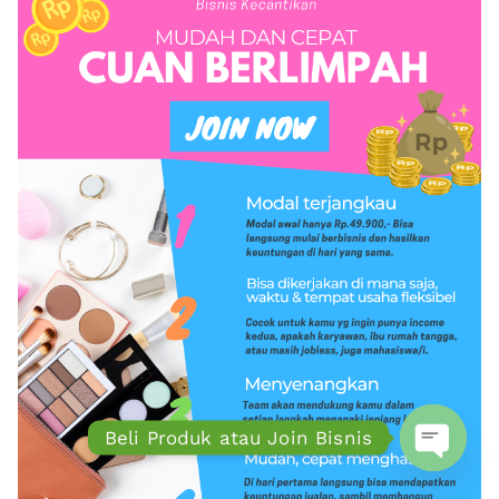
Beli Produk atau Join Bisnis
Open ch